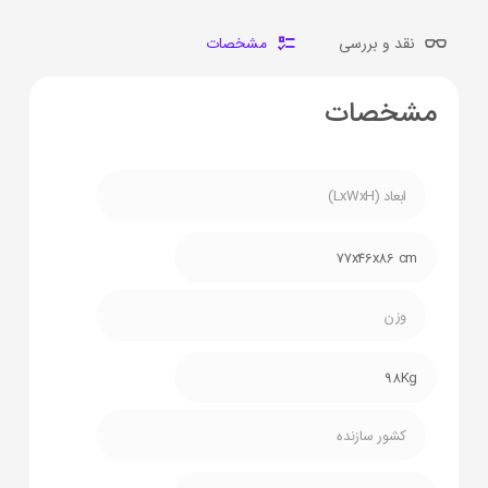
نقد و بررسی
مشخصات
مشخصات
ابعاد (LxWxH)
77x46x86 cm
وزن
98Kg
کشور سازنده