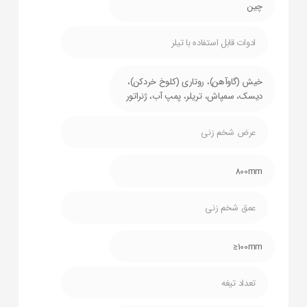
چین
ادوات قابل استفاده با تیلر
خیش (گاوآهن)، روتاری (کلوخ خردکن)،
دیسک، سمپاش، تریلر، پمپ آب، ژنراتور
عرض شخم زنی
800mm
عمق شخم زنی
100mm≤
تعداد تیغه