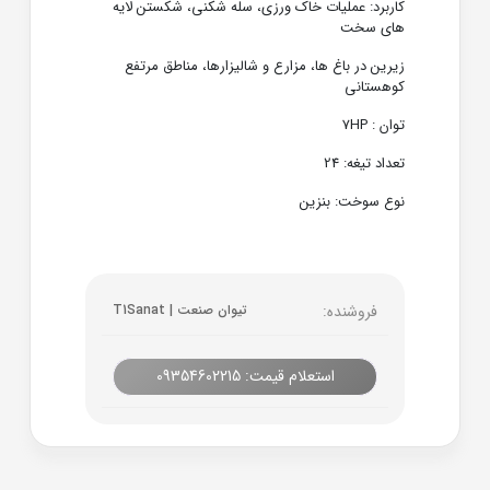
کاربرد: عملیات خاک ورزی، سله شکنی، شکستن لایه
های سخت
زیرین در باغ ها، مزارع و شالیزارها، مناطق مرتفع
کوهستانی
توان : 7HP
تعداد تیغه: 24
نوع سوخت: بنزین
فروشنده:
تیوان صنعت | T1Sanat
استعلام قیمت: 09354602215