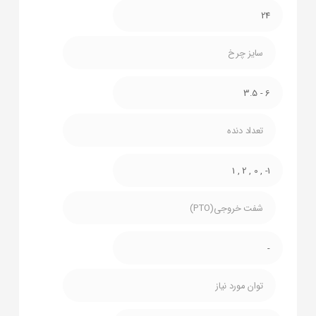
24
سایز چرخ
6 - 3.5
تعداد دنده
1- , 0 , 2 , 1
شفت خروجی(PTO)
-
توان مورد نیاز