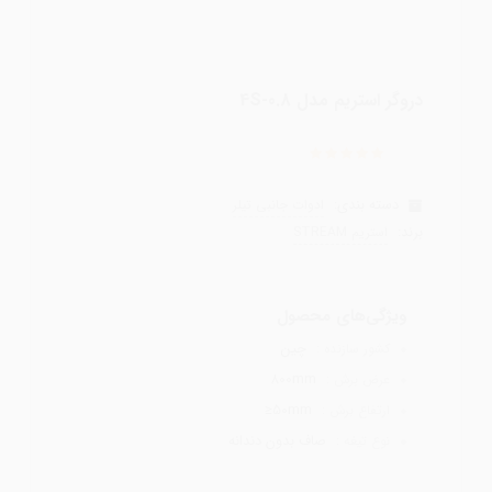
دروگر استریم مدل 4S-0.8
دسته بندی:
ادوات جانبی تیلر
برند:
استریم STREAM
چین
کشور سازنده :
800mm
عرض برش :
50mm≤
ارتفاع برش :
صاف بدون دندانه
نوع تیغه :