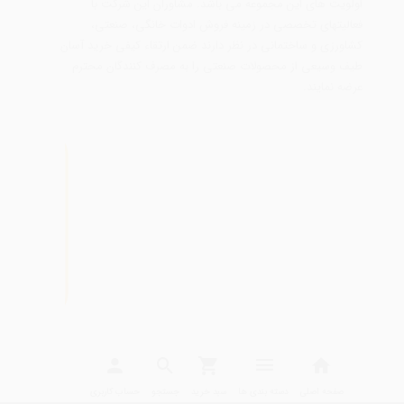
اولویت های این مجموعه می باشد. مشاوران این شرکت با
فعالیتهای تخصصی در زمینه فروش ادوات خانگی، صنعتی،
کشاورزی و ساختمانی در نظر دارند ضمن ارتقاء کیفی خرید آسان
طیف وسیعی از محصولات صنعتی را به مصرف کنندگان محترم
عرضه نمایند.
تمامی مطالب، عکس ها و... متعلق به سایت
تیوان صنعت |
T1Sanat
می باشد
صفحه اصلی
دسته بندی ها
سبد خرید
جستجو
حساب کاربری