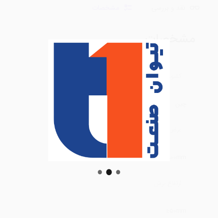
نقد و بررسی
مشخصات
مشخصات
کشور سازنده
چین
عرض برش
800mm
ارتفاع برش
50mm≤