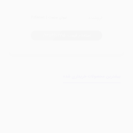
فروشنده:
تیوان صنعت | T1Sanat
استعلام قیمت: 09354602215
بیشترین محصولات خریداری شده