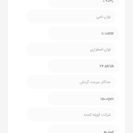
0.903L
توان نامی
11.18KW
توان اضطراری
24.5KVA
حداکثر سرعت گردش
1500rpm
شرکت کوپله کننده
استریم