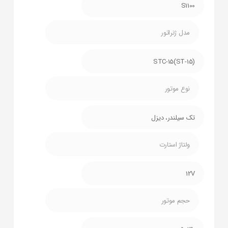
S1100
مدل ژنراتور
STC-15(ST-15)
نوع موتور
تک سیلندر، دیزل
ولتاژ استارت
12V
حجم موتور