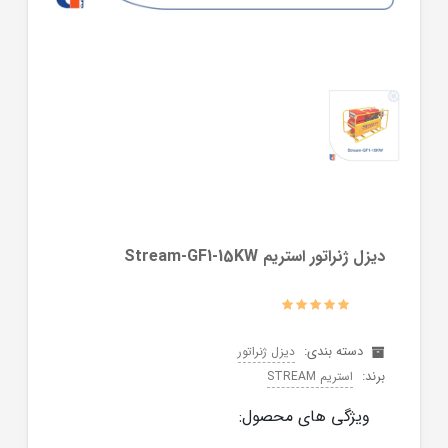
ديزل ژنراتور استریم Stream-GF1-15KW
دسته بندی:
دیزل ژنراتور
برند:
استریم STREAM
ویژگی های محصول: