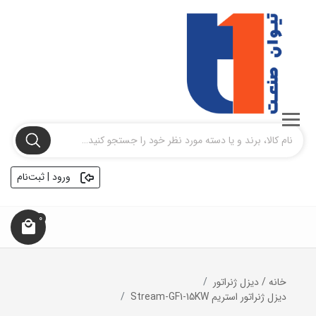
ورود | ثبت‌نام
0
خانه
/
دیزل ژنراتور
ديزل ژنراتور استریم Stream-GF1-15KW