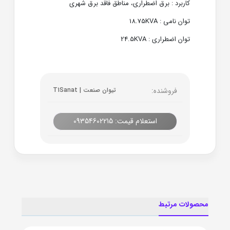
کاربرد : برق اضطراری، مناطق فاقد برق شهری
توان نامی : 18.75KVA
توان اضطراری : 24.5KVA
فروشنده:
تیوان صنعت | T1Sanat
استعلام قیمت: 09354602215
محصولات مرتبط