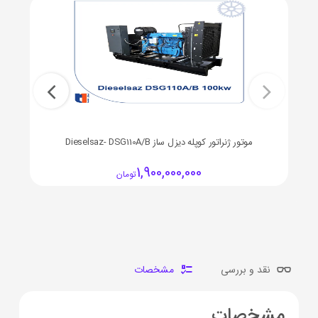
موتور ژنراتور کوپله دیزل ساز Dieselsaz- DSG110A/B
1,900,000,000
تومان
نقد و بررسی
مشخصات
مشخصات