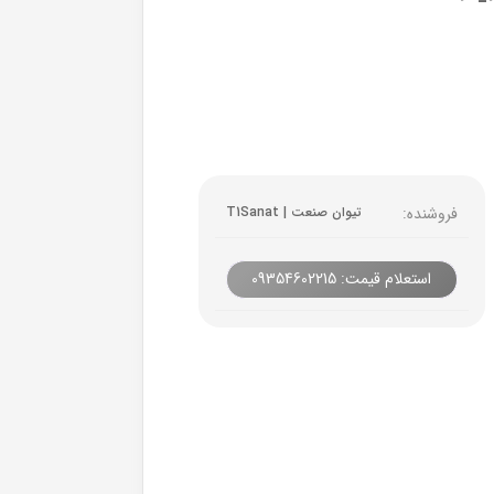
فروشنده:
تیوان صنعت | T1Sanat
استعلام قیمت: 09354602215