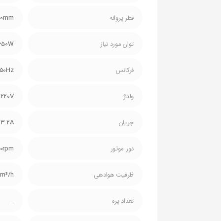
قطر پروانه
00mm
توان مورد نیاز
650W
فرکانس
50Hz
ولتاژ
220V
جریان
3.2A
دور موتور
70rpm
ظرفیت هوادهی
0m³/h
تعداد پره
_