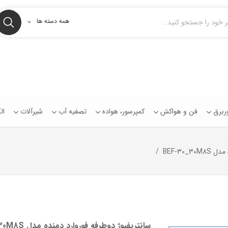
همه دسته ها
توربرق
فن و هواکش
کمپرسور، هواده
تصفیه آب
شیرآلات
ال
BEF-30_
سانتریفیوژ دوطرفه فوروارد دمنده مدل BEF-30_30M8S