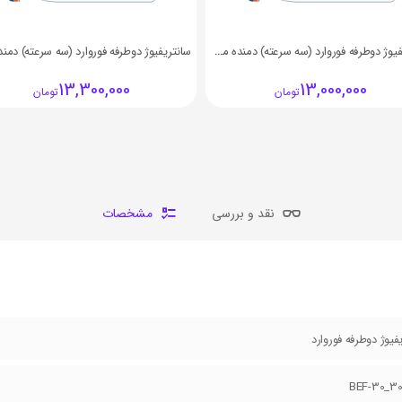
سانتریفیوژ دوطرفه فوروارد (سه سرعته) دمنده مدل BEF-25_20F4S1
13,300,000
13,000,000
تومان
تومان
نقد و بررسی
مشخصات
فیوژ دوطرفه فوروارد
BEF-30_3