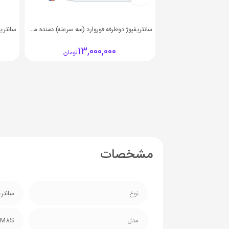
سانتریفیوژ دوطرفه فوروارد (سه سرعته) دمنده مدل BEF-20_25E4S1
13,000,000
تومان
مشخصات
نوع
سانتری
مدل
0M8S