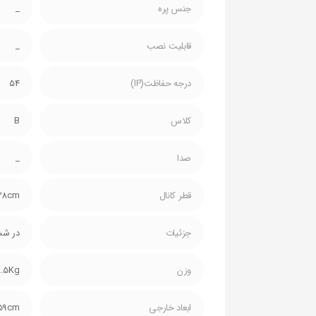
جنس پره
_
قابلیت نصب
_
درجه حفاظت(IP)
54
کلاس
B
صدا
_
قطر کانال
38cm
جزئیات
در شش 
وزن
8.5Kg
ابعاد خارجی
59cm