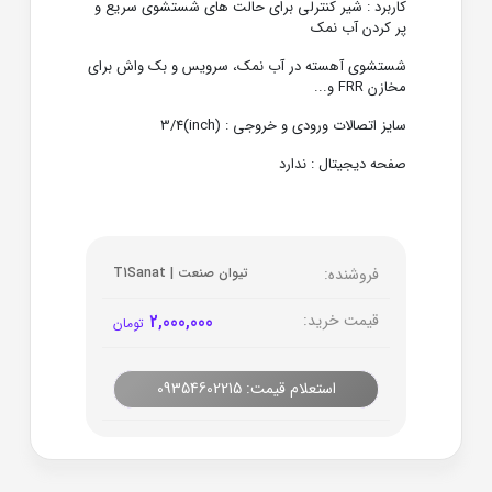
کاربرد : شیر کنترلی برای حالت های شستشوی سریع و
پر کردن آب نمک
شستشوی آهسته در آب نمک، سرویس و بک واش برای
مخازن FRR و...
سایز اتصالات ورودی و خروجی : (inch)3/4
صفحه دیجیتال : ندارد
فروشنده:
تیوان صنعت | T1Sanat
قیمت خرید:
2,000,000
تومان
استعلام قیمت: 09354602215