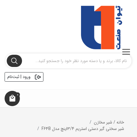
ورود | ثبت‌نام
0
خانه
/
شیر مخازن
شیر سختی گیر دستی استریم 3/4اینچ مدل F64B