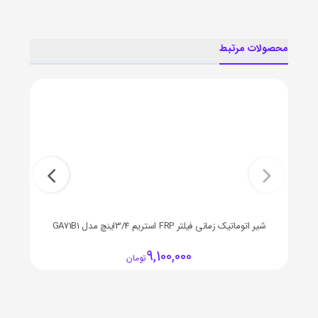
محصولات مرتبط
شیر اتوماتیک زمانی فیلتر FRP استریم 3/4اینچ مدل GA71B1
9,100,000
تومان