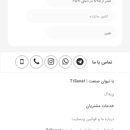
کمتر از 95% در دمای 25⁰c
کشور سازنده
چین
تماس با ما
با تیوان صنعت | T1Sanat
وبلاگ
خدمات مشتریان
درباره ما و قوانین وبسایت