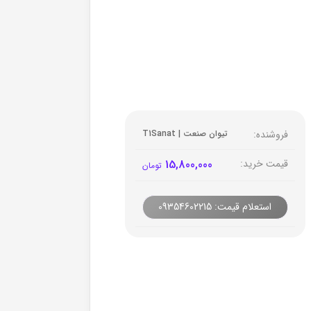
فروشنده:
تیوان صنعت | T1Sanat
قیمت خرید:
15,800,000
تومان
استعلام قیمت: 09354602215