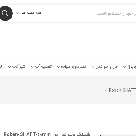
همه دسته ها
توربرق
فن و هواکش
کمپرسور، هواده
تصفیه آب
شیرآلات
ال
شیلنگ ويبراتور ربن Roben-SHAFT-60mm