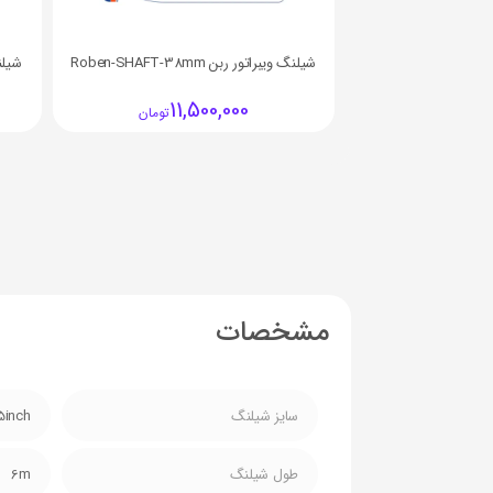
شیلنگ ويبراتور ربن Roben-SHAFT-38mm
شیلنگ و
11,500,000
تومان
مشخصات
سایز شیلنگ
5inch
طول شیلنگ
6m