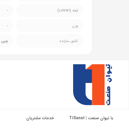
ابعاد (LxWxH)
-
وزن
-
کشور سازنده
چین
با تیوان صنعت | T1Sanat
خدمات مشتریان