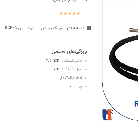
دسته بندی:
برند:
شیلنگ ويبراتور
رُبن ROBEN
2.5inch
سایز شیلنگ :
6m
طول شیلنگ :
-
ابعاد (LxWxH) :
-
وزن :