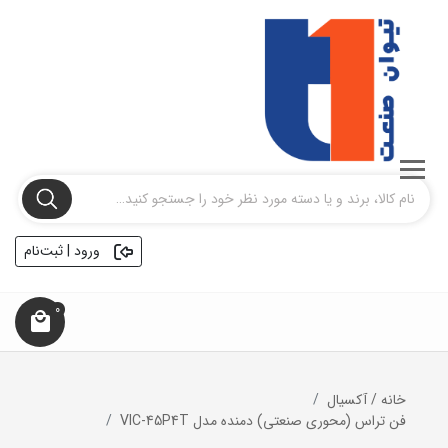
ورود | ثبت‌نام
0
خانه
/
آکسیال
فن تراس (محوری صنعتی) دمنده مدل VIC-45P4T