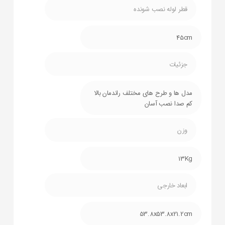
قطر لوله نصب شونده
45cm
جزئیات
مدل ها و طرح های مختلف راندمان بالا
کم صدا نصب آسان
وزن
13Kg
ابعاد خارجی
53.8x53.8x21.2cm