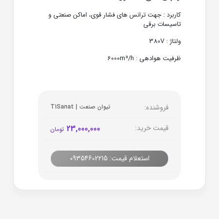
کاربرد : جهت ترانس های فشار قوی، اماکن صنعتی و
تاسیسات برقی
ولتاژ : 380V
ظرفیت هوادهی : 6000m³/h
فروشنده:
تیوان صنعت | T1Sanat
قیمت خرید:
23,000,000
تومان
استعلام قیمت: 09354602215