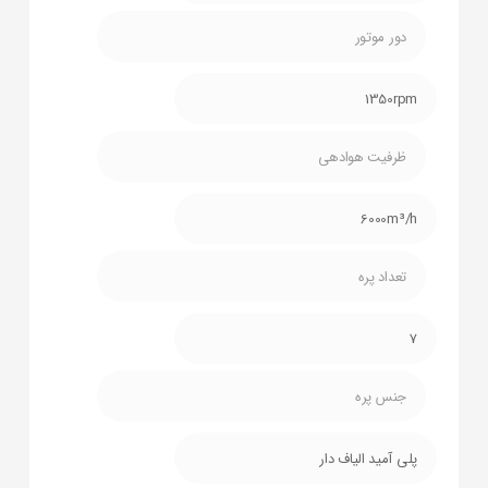
دور موتور
1350rpm
ظرفیت هوادهی
6000m³/h
تعداد پره
7
جنس پره
پلی آمید الیاف دار