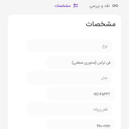
نقد و بررسی
مشخصات
مشخصات
نوع
فن تراس (محوری صنعتی)
مدل
VIC-45P4T
قطر پروانه
4500mm