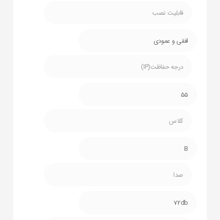
قابلیت نصب
افقی و عمودی
درجه حفاظت(IP)
55
کلاس
B
صدا
72db