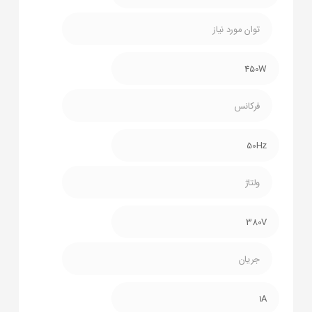
توان مورد نیاز
450W
فرکانس
50Hz
ولتاژ
380V
جریان
1A