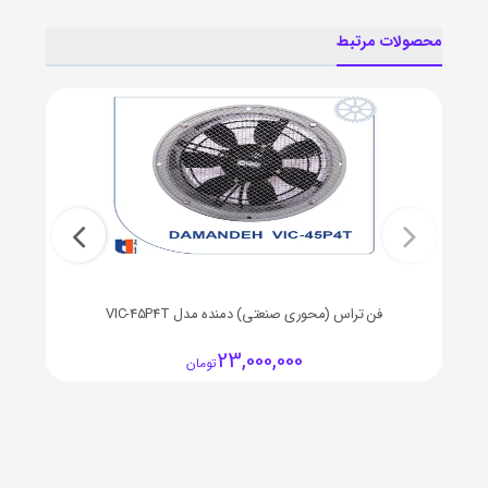
محصولات مرتبط
فن تراس (محوری صنعتی) دمنده مدل VIC-45P4T
23,000,000
تومان