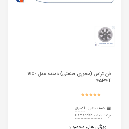
فن تراس (محوری صنعتی) دمنده مدل VIC-
45P4T
دسته بندی:
آکسیال
برند:
دمنده Damandeh
ویژگی های محصول: