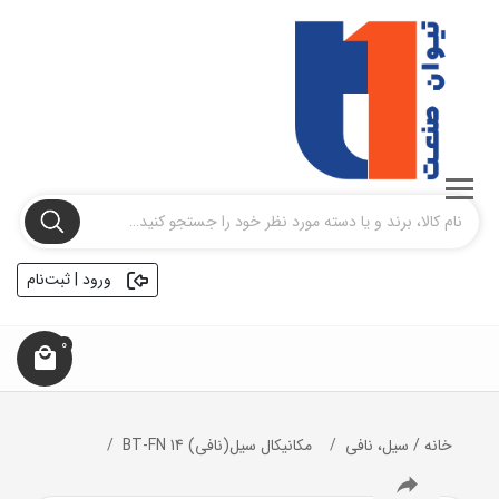
ورود | ثبت‌نام
0
خانه
/
سیل، نافی
مکانیکال سیل(نافی) BT-FN 14