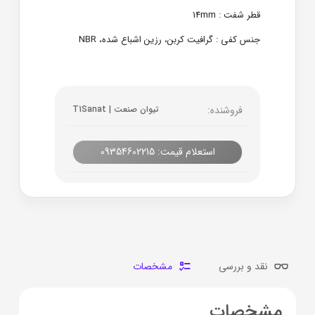
قطر شفت : 14mm
جنس کفی : گرافیت کربن، رزین اشباع شده، NBR
فروشنده:
تیوان صنعت | T1Sanat
استعلام قیمت: 09354602215
نقد و بررسی
مشخصات
مشخصات