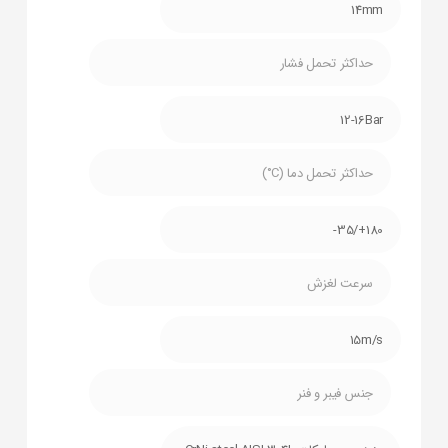
14mm
حداکثر تحمل فشار
12-16Bar
حداکثر تحمل دما (C°)
180+/35-
سرعت لغزش
15m/s
جنس فیبر و فنر