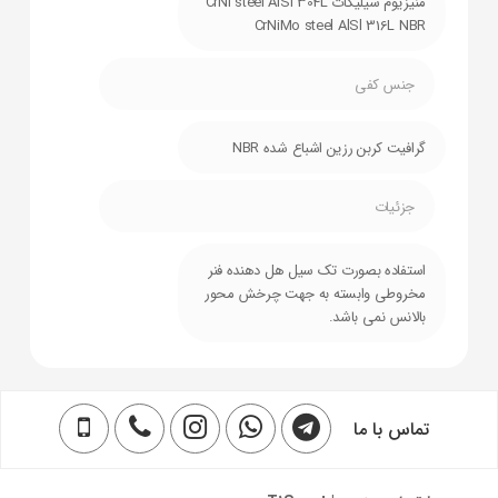
منیزیوم سیلیکات CrNi steel AISI 304L
CrNiMo steel AlSl 316L NBR
جنس کفی
گرافیت کربن رزین اشباع شده NBR
جزئیات
استفاده بصورت تک سیل هل دهنده فنر
مخروطی وابسته به جهت چرخش محور
بالانس نمی باشد.
تماس با ما