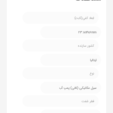
ابعاد کفی(ثابت)
23.1x14x6mm
کشور سازنده
ایتالیا
نوع
سیل مکانیکی (نافی) پمپ آب
قطر شفت