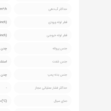
حداکثر آب‌دهی
m³/h
قطر لوله ورودی
inch)
قطر لوله خروجی
inch)
جنس پروانه
چدن
جنس شفت
استنل
جنس بدنه پمپ
چدن
حداکثر فشار عملیاتی مجاز
-
دمای سیال
(C°)10_+90-