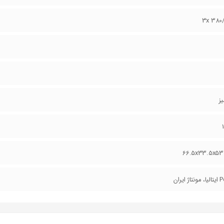
3x 380
یز
66.5x33.5x53
 ایران