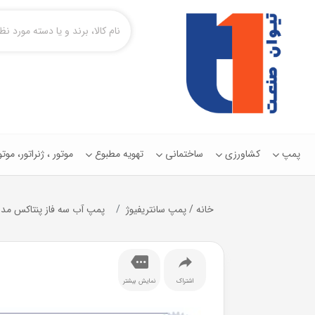
پمپ
کشاورزی
ساختمانی
تهویه مطبوع
موتور ، ژنراتور، مو
خانه
/
پمپ سانتریفیوژ
پمپ آب سه فاز پنتاکس مدل TAX CM32-250B IR
اشتراک
نمایش بیشتر