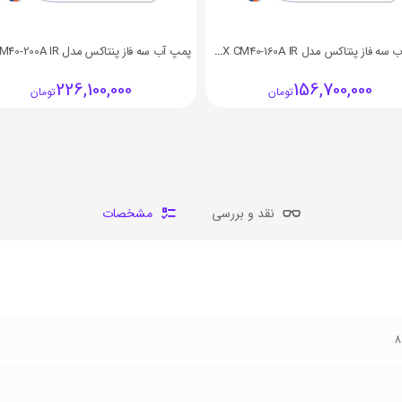
پمپ آب سه فاز پنتاکس مدل PENTAX CM40-160A IR
226,100,000
156,700,000
تومان
تومان
نقد و بررسی
مشخصات
8