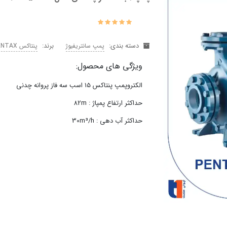
دسته بندی:
برند:
پمپ سانتریفیوژ
پنتاکس PENTAX
ویژگی های محصول:
الکتروپمپ پنتاکس 15 اسب سه فاز پروانه چدنی
حداکثر ارتفاع پمپاژ : 82m
حداکثر آب دهی : 30m³/h