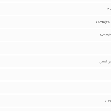
30
65mm(2½ 
50mm(2
س استیل