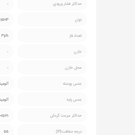
حداکثر فشار ورودی
-
توان
_15HP
تعداد فاز
3ph
خازن
-
محل خازن
-
جنس پوسته
آلومین
جنس پایه
آلومین
حداکثر سرعت گردش
00rpm
درجه حفاظت(IP)
55