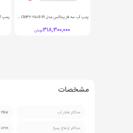
پمپ آب سه فاز پنتاکس مدل PENTAX CM32-250B IR
318,300,000
تومان
مشخصات
حداکثر فشار آب
.2Bar
حداکثر ارتفاع پمپاژ
82m