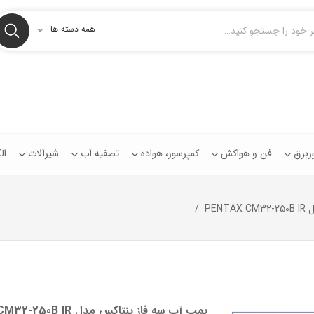
همه دسته ها
توربرق
فن و هواکش
کمپرسور، هواده
تصفیه آب
شیرآلات
ال
PEN
پمپ آب سه فاز پنتاکس مدل PENTAX CM32-250B IR