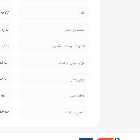
ولتاژ
/660V
مسیربای پس
ندارد
قابلیت غوطه‌ور شدن
ندارد
نوع سیال یا مواد
آب تم
وزن پمپ
102Kg
ابعاد پمپ
.5cm
کشور سازنده
Pentax ایتالیا، مونتاژ