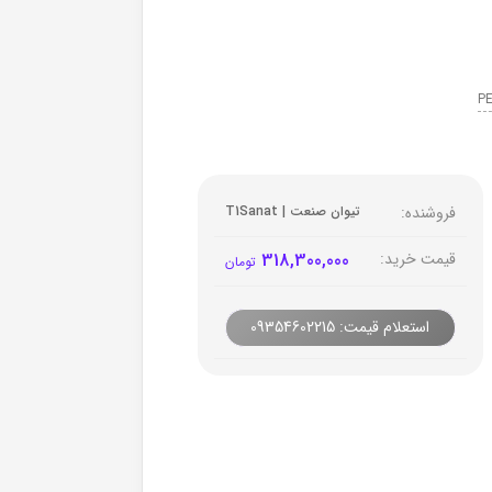
فروشنده:
تیوان صنعت | T1Sanat
قیمت خرید:
318,300,000
تومان
استعلام قیمت: 09354602215