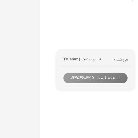
فروشنده:
تیوان صنعت | T1Sanat
استعلام قیمت: 09354602215