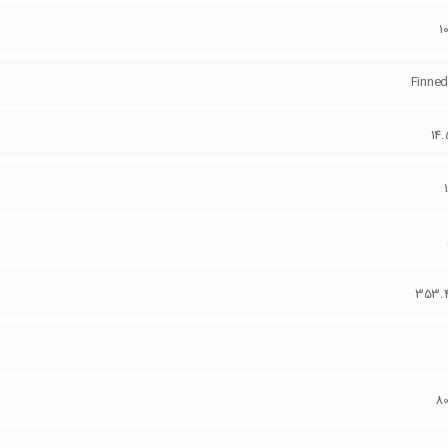
1
Finned
14
353.
8