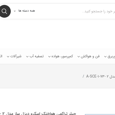
همه دسته ها
توربرق
فن و هواکش
کمپرسور، هواده
تصفیه آب
شیرآلات
ال
A-SCE
چیلر تراکمی هواخنک اسکرو دیزل ساز مدل 2 -A-SCE-1-73