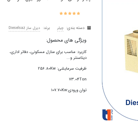
دسته بندی:
برند:
چیلر
دیزل ساز Dieselsaz
ویژگی های محصول:
کاربرد: مناسب برای منازل مسکونی، دفاتر اداری،
دیتاسنتر و...
ظرفیت سرمایشی: 256.80Kw
73.04Ton
توان ورودی:107.70Kw