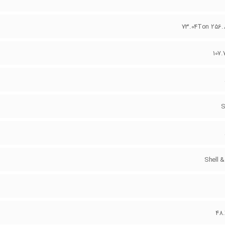
73.04Ton 256
107
S
Shell &
48