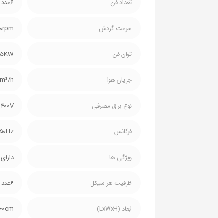
تعداد فن
6عدد
سرعت گردش
0rpm
توان فن
85KW
جریان هوا
0m³/h
نوع برق مصرفی
_400V
فرکانس
50Hz
ویژگی ها
دارای گاز مبرد R-137A مناسب برای نصب و کاربری در من
ظرفیت هر سیکل
6عدد
ابعاد (LxWxH)
260cm