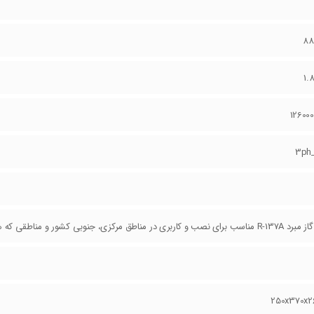
88
1.
12600
3ph
اطق مرکزی، جنوبی کشور و مناطقی که هوای تابستان در شرایط حاره ای قرار میگیرد. -
250x370x