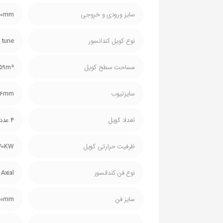
سایز ورودی و خروجی
00mm
نوع کویل کندانسور
 tune
مساحت سطح کویل
.59m³
سایزتیوب
16mm
تعداد کویل
4 عدد
ظرفیت حرارتی کویل
40KW
نوع فن کندانسور
Axial
سایز فن
00mm