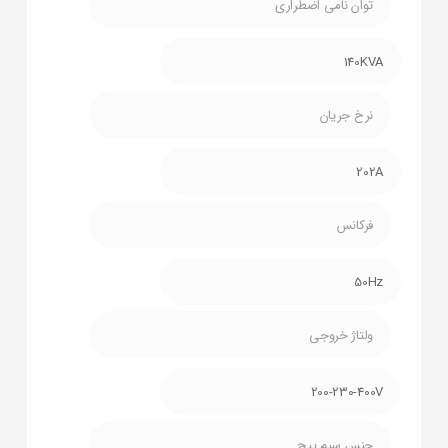
توان نامی اضطراری
140KVA
نرخ جریان
202A
فرکانس
50Hz
ولتاژ خروجی
200-230-400V
جنس سیم پیچ