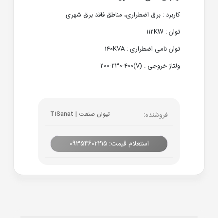
کاربرد : برق اضطراری، مناطق فاقد برق شهری
توان : 112KW
توان نامی اضطراری : 140KVA
ولتاژ خروجی : (V)200-230-400
فروشنده:
تیوان صنعت | T1Sanat
استعلام قیمت: 09354602215