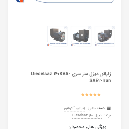
ژنراتور دیزل ساز سری Dieselsaz 140KVA-
SAE2-Iran
دسته بندی:
ژنراتور، آلترناتور
برند:
دیزل ساز Dieselsaz
ویژگی های محصول: