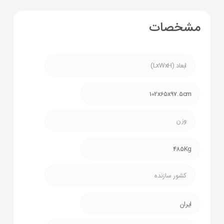
مشخصات
ابعاد (LxWxH)
102x65x97.5cm
وزن
485Kg
کشور سازنده
ایران