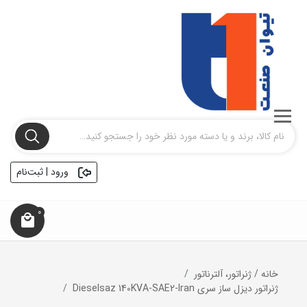
ورود | ثبت‌نام
0
خانه
/
ژنراتور، آلترناتور
ژنراتور دیزل ساز سری Dieselsaz 140KVA-SAE2-Iran