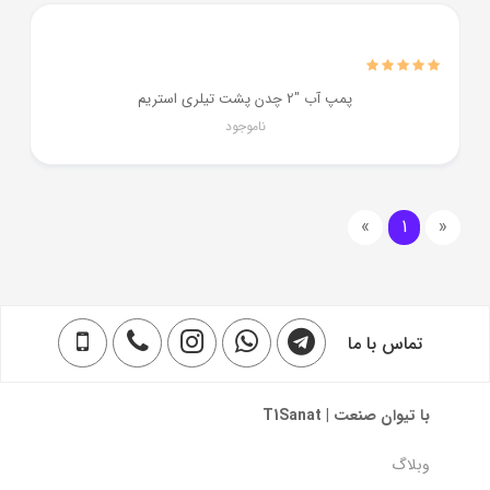
پمپ آب "2 چدن پشت تیلری استریم
ناموجود
»
1
«
تماس با ما
با تیوان صنعت | T1Sanat
وبلاگ