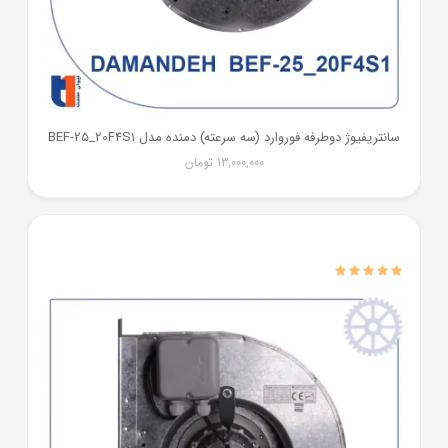
سانتریفیوژ دوطرفه فوروارد (سه سرعته) دمنده مدل BEF-25_20F4S1
13,000,000
تومان