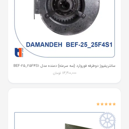
سانتریفیوژ دوطرفه فوروارد (سه سرعته) دمنده مدل BEF-25_25F4S1
13,300,000
تومان