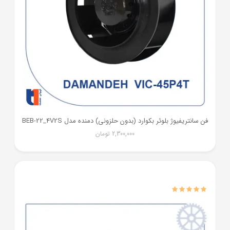
فن سانتریفیوژ بلوئر بکوارد (بدون حلزونی) دمنده مدل BEB-22_4V2S
2,300,000
تومان