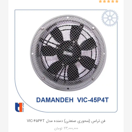
فن تراس (محوری صنعتی) دمنده مدل VIC-45P4T
23,000,000
تومان