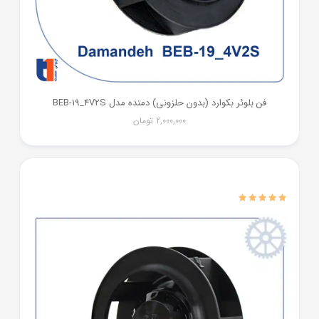
فن بلوئر بکوارد (بدون حلزونی) دمنده مدل BEB-19_4V2S
2,000,000
تومان