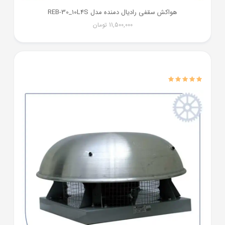
هواکش سقفی رادیال دمنده مدل REB-30_10L4S
11,500,000
تومان