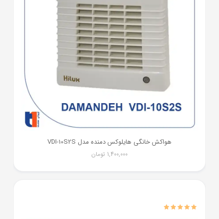
هواکش خانگی هایلوکس دمنده مدل VDI-10S2S
1,400,000
تومان