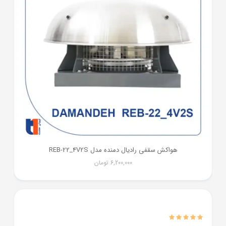
هواکش سقفی رادیال دمنده مدل REB-22_4V2S
6,200,000
تومان