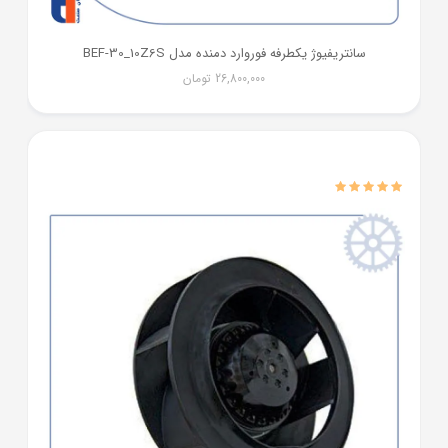
سانتریفیوژ یکطرفه فوروارد دمنده مدل BEF-30_10Z6S
26,800,000
تومان