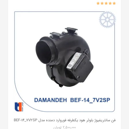
فن سانتریفیوژ بلوئر هود یکطرفه فوروارد دمنده مدل BEF-14_7V2SP
2,500,000
تومان