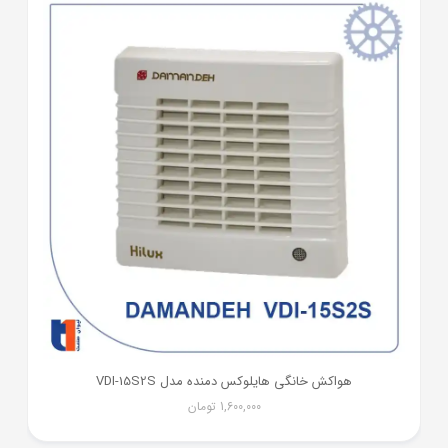
هواکش خانگی هایلوکس دمنده مدل VDI-15S2S
1,600,000
تومان