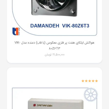
هواکش ایلکای هفت پر فلزی معکوس (با قاب) دمنده مدل VIK-
80Z6T3
21,500,000
تومان