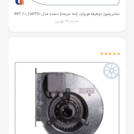
سانتریفیوژ دوطرفه فوروارد (سه سرعته) دمنده مدل BEF-20_25E4S1
13,000,000
تومان