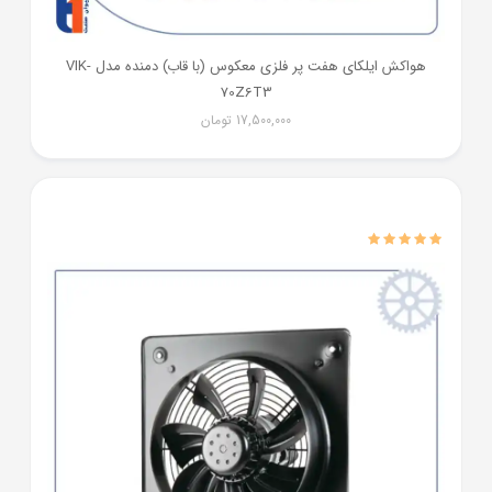
هواکش ایلکای هفت پر فلزی معکوس (با قاب) دمنده مدل VIK-
70Z6T3
17,500,000
تومان