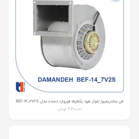
فن سانتریفیوژ بلوئر هود یکطرفه فوروارد دمنده مدل BEF-14_7V2S
3,300,000
تومان