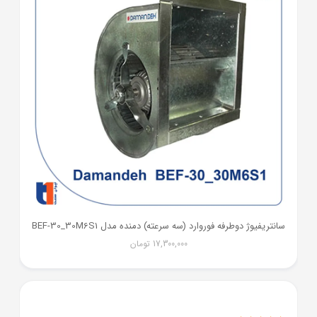
سانتریفیوژ دوطرفه فوروارد (سه سرعته) دمنده مدل BEF-30_30M6S1
17,300,000
تومان