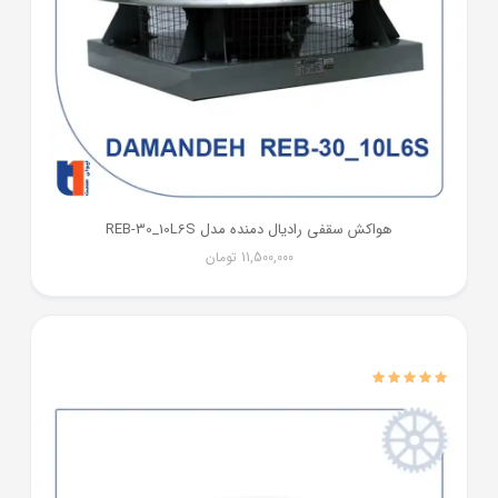
هواکش سقفی رادیال دمنده مدل REB-30_10L6S
11,500,000
تومان