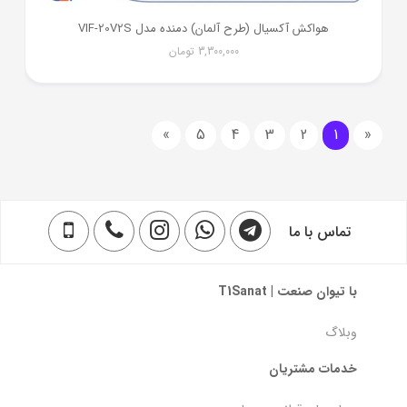
هواکش آکسیال (طرح آلمان) دمنده مدل VIF-20V2S
3,300,000
تومان
»
5
4
3
2
1
«
تماس با ما
با تیوان صنعت | T1Sanat
وبلاگ
خدمات مشتریان