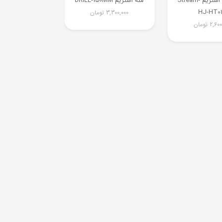
شمشادزن استريم Stream-
مته استريم DRILL-150MM
HJ-HT0
3,300,000
تومان
2,600
تومان
اله کن (گودکن)
Stream-ED
3,900
تومان