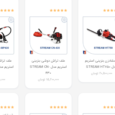
ادزن بنزینی استریم
علف تراش دوشی بنزینی
علف ترا
STREAM HT7
استریم مدل STREAM CN-
430
20,500,000
تومان
15,200,000
تومان
0,000