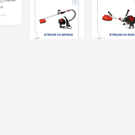
1A
,000
 تراش دوشی بنزینی
علف تراش پشتی بنزینی
استریم مدل STREAM CN-
استریم مدل STREAM CN-
BP580S
580S
20,500,000
تومان
21,800,000
تومان
ريم DRILL-200MM
اره موتوري استريم Stream-
استريم چ
520-2
HJ-CS381
3,900,000
تومان
12,100,000
تومان
,000