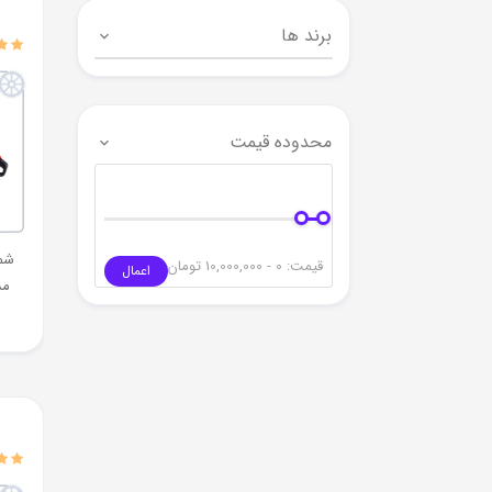
برند ها
محدوده قیمت
شمش
قیمت:
0 - 10,000,000
تومان
اعمال
مدل 50