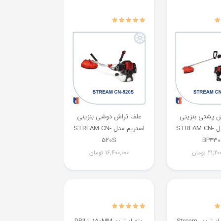
ش پشتی بنزینی
علف تراش دوشی بنزینی
استریم مدل STREAM CN-
استریم مدل STREAM CN-
520S
BP430
21,20
تومان
16,400,000
تومان