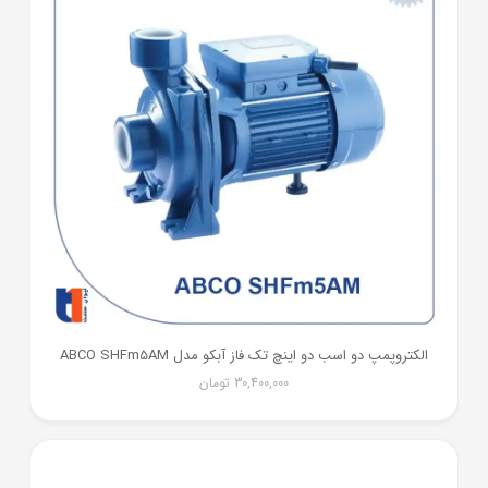
الکتروپمپ دو اسب دو اینچ تک فاز آبکو مدل ABCO SHFm5AM
30,400,000
تومان