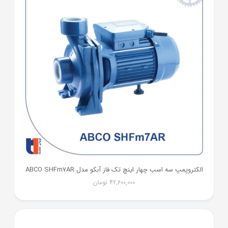
الکتروپمپ سه اسب چهار اینچ تک فاز آبکو مدل ABCO SHFm7AR
42,600,000
تومان