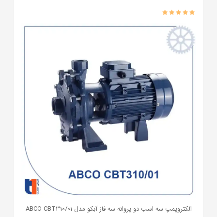
الکتروپمپ سه اسب دو پروانه سه فاز آبکو مدل ABCO CBT310/01