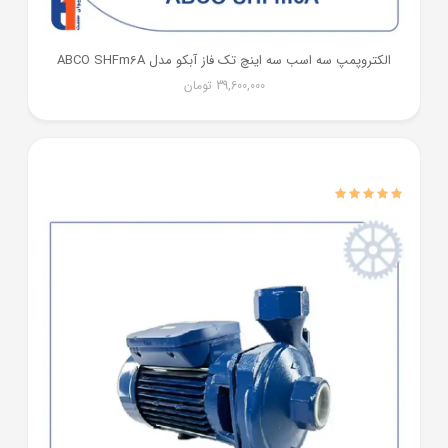
الکتروپمپ سه اسب سه اینچ تک فاز آبکو مدل ABCO SHFm6A
39,600,000
تومان