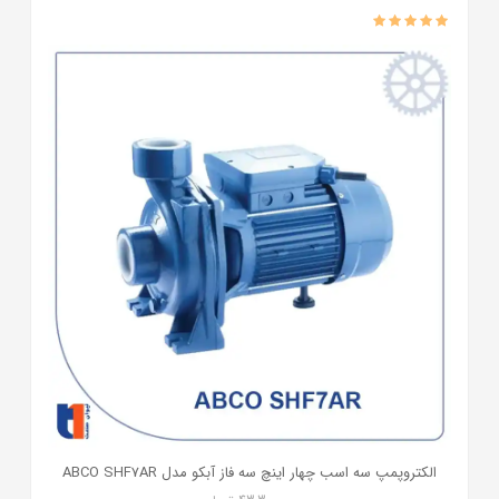
الکتروپمپ سه اسب چهار اینچ سه فاز آبکو مدل ABCO SHF7AR