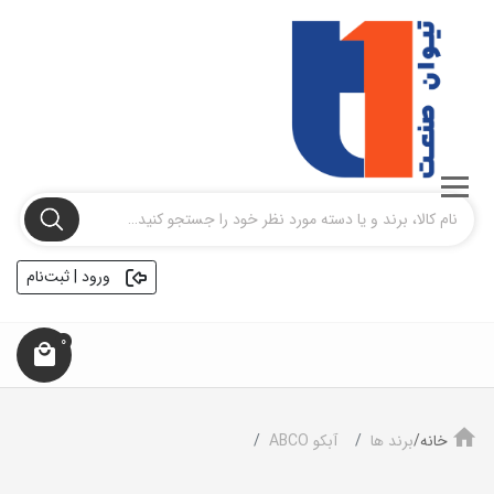
ورود | ثبت‌نام
0
خانه/
برند ها
آبکو ABCO