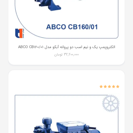
الکتروپمپ یک و نیم اسب دو پروانه آبکو مدل ABCO CB160/01
32,200,000
تومان