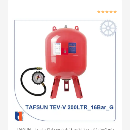
منبع تحت فشار 200 لیتری 16 بار درجه دار تفسان مدل TAFSUN