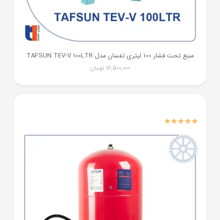
منبع تحت فشار 100 لیتری تفسان مدل TAFSUN TEV-V 100LTR
16,500,000
تومان