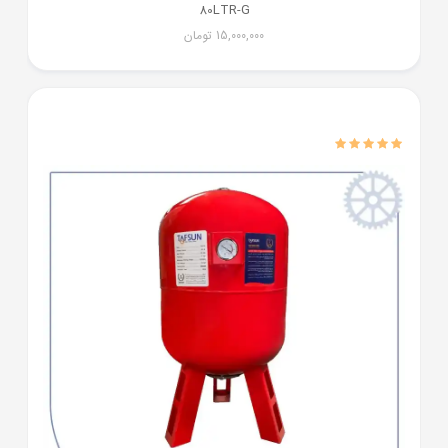
80LTR-G
15,000,000
تومان