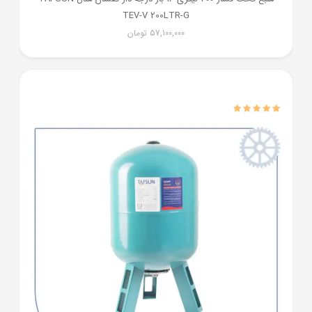
TEV-V 200LTR-G
57,100,000
تومان