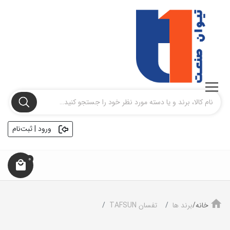
ورود | ثبت‌نام
0
خانه/
برند ها
تفسان TAFSUN