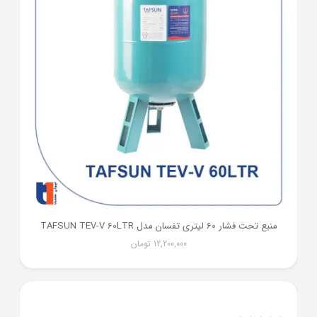
منبع تحت فشار 60 لیتری تفسان مدل TAFSUN TEV-V 60LTR
12,200,000
تومان