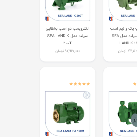
پ یک و نیم اسب
الکتروپمپ دو اسب بشقابی
بشقابی سیلند مدل SEA
سیلند مدل SEA LAND K
200T
LAND K 1
77,52
تومان
92,960,000
تومان