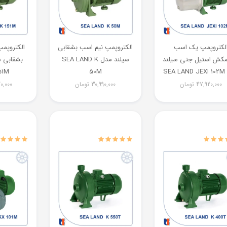
لکتروپمپ یک اسب
الکتروپمپ نیم اسب بشقابی
الکتروپم
کش استیل جتی سیلند
سیلند مدل SEA LAND K
SEA
50M
51M
47,920,000
تومان
30,990,000
تومان
0,000