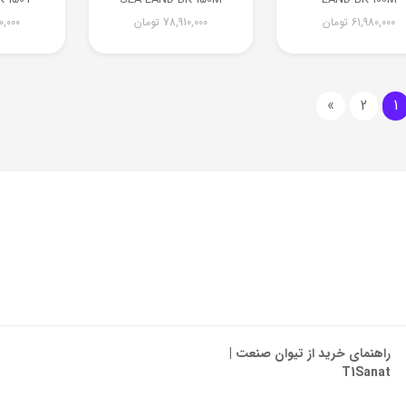
61,980,000
تومان
78,910,000
تومان
0,000
»
2
1
راهنمای خرید از تیوان صنعت |
T1Sanat