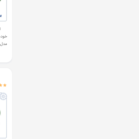
ا
خودم
مدل  LAND JEXI 102M