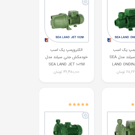
پمپ یک اسب
الکتروپمپ یک اسب
محیطی سیلند مدل SEA
خودمکش جتی سیلند مدل
SEA LAND JET 102M
LAND ONDIN
28,22
تومان
32,480,000
تومان