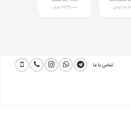
88,81
تومان
87,320,000
تومان
تماس با ما