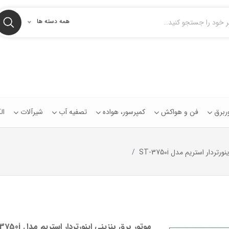
همه دسته ها
توربرق
فن و هواکش
کمپرسور، هواده
تصفیه آب
شیرآلات
ال
تردار استریم مدل ST-3750i
موتور برق بنزینی اینورتردار استریم مدل ST-3750i