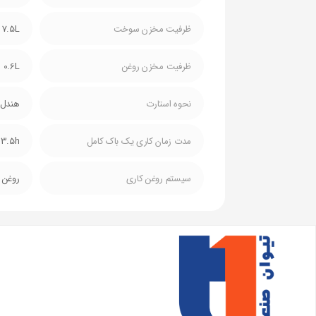
ظرفیت مخزن سوخت
7.5L
ظرفیت مخزن روغن
0.6L
نحوه استارت
هندل
مدت زمان کاری یک باک کامل
3.5h
سیستم روغن کاری
روغن 