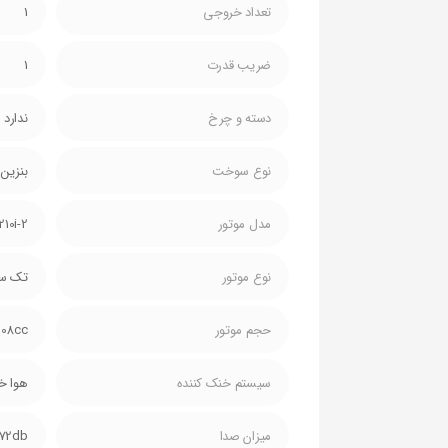
تعداد خروجی
1
ضریب قدرت
1
دسته و چرخ
ندارد
نوع سوخت
بنزین
مدل موتور
210i-2
نوع موتور
تک سی
حجم موتور
208cc
سیستم خنک کننده
هوا خ
میزان صدا
72db