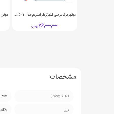
موتور برق بنزینی اینورتردار استریم مدل ST-2250iS
76,000,000
تومان
مشخصات
ابعاد (LxWxH)
5.3cm
وزن
25Kg