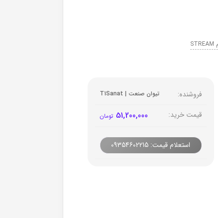
ST
فروشنده:
تیوان صنعت | T1Sanat
قیمت خرید:
51,200,000
تومان
استعلام قیمت: 09354602215