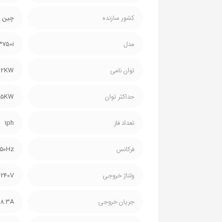
کشور سازنده
چین
مدل
3750i
توان نامی
.2KW
حداکثر توان
.5KW
تعداد فاز
1ph
فرکانس
50Hz
ولتاژ خروجی
-240V
جریان خروجی
/8.3A