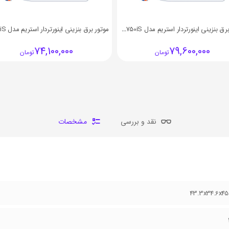
موتور برق بنزینی اینورتردار استریم مدل ST-2750iS
74,100,000
79,600,000
تومان
تومان
نقد و بررسی
مشخصات
43.3x34.6x4