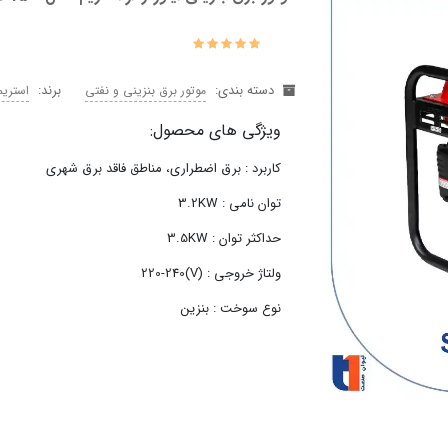
دسته بندی:
برند:
موتور برق بنزینی و نفتی
استریم REAM
ویژگی های محصول:
کاربرد : برق اضطراری، مناطق فاقد برق شهری
توان نامی : 3.2KW
حداکثر توان : 3.5KW
ولتاژ خروجی : (V)220-240
نوع سوخت : بنزین