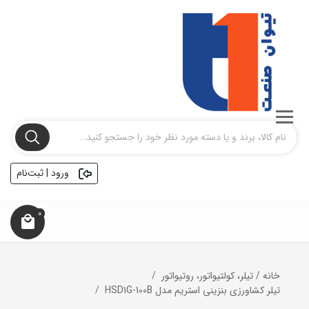
ورود | ثبت‌نام
0
خانه
/
تیلر، کولتیواتور، روتیواتور
تیلر کشاورزی بنزینی استریم مدل HSD1G-100B