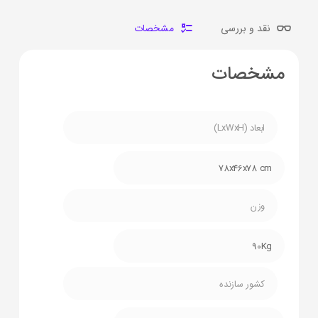
نقد و بررسی
مشخصات
مشخصات
ابعاد (LxWxH)
78x46x78 cm
وزن
90Kg
کشور سازنده