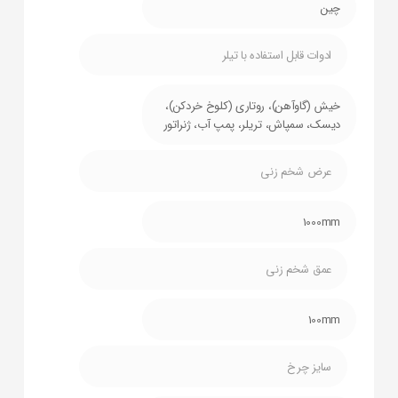
چین
ادوات قابل استفاده با تیلر
خیش (گاوآهن)، روتاری (کلوخ خردکن)،
دیسک، سمپاش، تریلر، پمپ آب، ژنراتور
عرض شخم زنی
1000mm
عمق شخم زنی
100mm
سایز چرخ