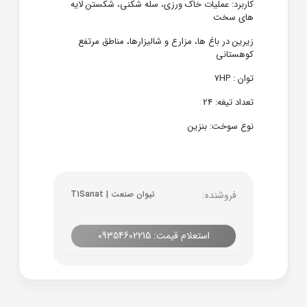
کاربرد: عملیات خاک ورزی، سله شکنی، شکستن لایه
های سخت
زیرین در باغ ها، مزارع و شالیزارها، مناطق مرتفع
کوهستانی
توان : 7HP
تعداد تیغه: 24
نوع سوخت: بنزین
فروشنده:
تیوان صنعت | T1Sanat
استعلام قیمت: 09354602215