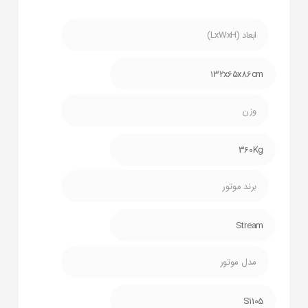
ابعاد (LxWxH)
132x65x86cm
وزن
360Kg
برند موتور
Stream
مدل موتور
S1105