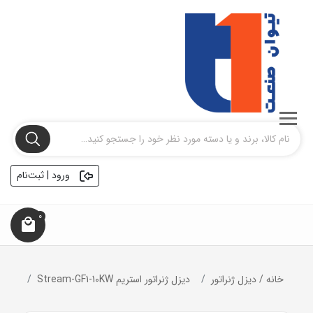
ورود | ثبت‌نام
0
خانه
/
دیزل ژنراتور
ديزل ژنراتور استریم Stream-GF1-10KW