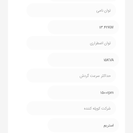
توان نامی
13.42KW
توان اضطراری
15KVA
حداکثر سرعت گردش
1500rpm
شرکت کوپله کننده
استریم