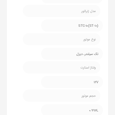
مدل ژنراتور
STC-10(ST-10)
نوع موتور
تک سیلندر، دیزل
ولتاژ استارت
12V
حجم موتور
0.996L