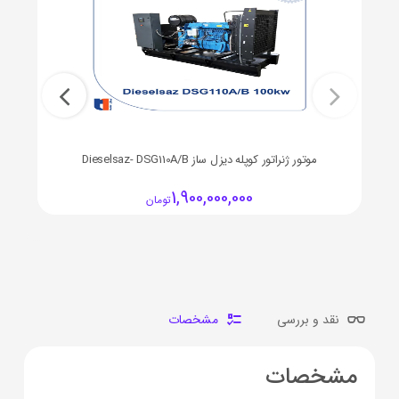
موتور ژنراتور کوپله دیزل ساز Dieselsaz- DSG110A/B
1,900,000,000
تومان
نقد و بررسی
مشخصات
مشخصات