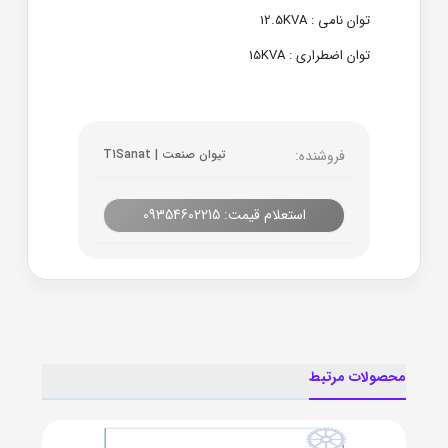
توان نامی : 12.5KVA
توان اضطراری : 15KVA
فروشنده:
تیوان صنعت | T1Sanat
استعلام قیمت: 09354602215
محصولات مرتبط