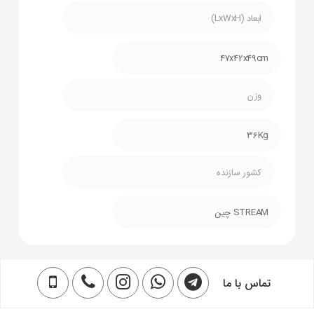
ابعاد (LxWxH)
47x42x49cm
وزن
36Kg
کشور سازنده
STREAM چین
تماس با ما