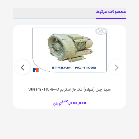
محصولات مرتبط
ساید چنل (هواده) تک فاز استریم Stream - HG-1100B
39,000,000
تومان