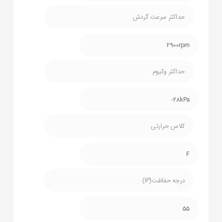
حداکثر سرعت گردش
2900rpm
حداکثر وکیوم
28kPa-
کلاس حرارتی
F
درجه حفاظت(IP)
55