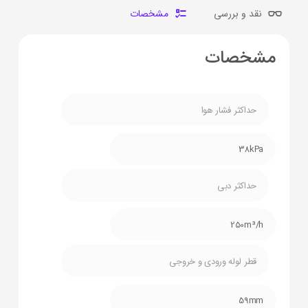
نقد و بررسی
مشخصات
مشخصات
حداکثر فشار هوا
38kPa
حداکثر دبی
250m³/h
قطر لوله ورودی و خروجی
59mm