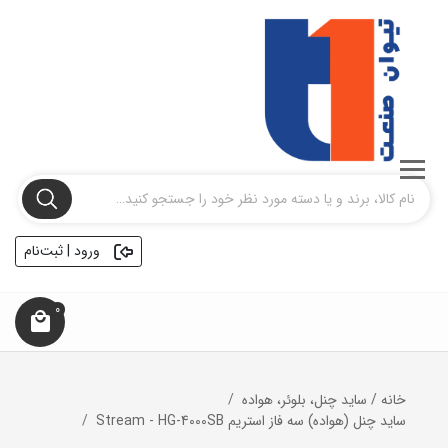
ورود | ثبت‌نام
0
خانه
/
ساید چنل، بلوئر، هواده
ساید چنل (هواده) سه فاز استریم Stream - HG-4000SB