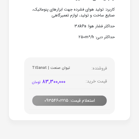
کاربرد: تولید هوای فشرده جهت ابزارهای پنوماتیک،
صنایع ساخت و تولید، لوازم تعمیرگاهی
حداکثر فشار هوا: 38kPa
حداکثر دبی: 250m³/h
فروشنده:
تیوان صنعت | T1Sanat
قیمت خرید:
83,300,000
تومان
استعلام قیمت: 09354602215