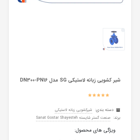
شیر کشویی زبانه لاستیکی SG مدل DN300-PN16
دسته بندی:
شیرکشویی زبانه لاستیکی
برند:
صنعت گستر شایسته Sanat Gostar Shayesteh
ویژگی های محصول: