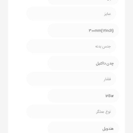
سایز
300mm(12inch)
جنس بدنه
چدن داکتیل
فشار
16Bar
نوع عملگر
هندویل