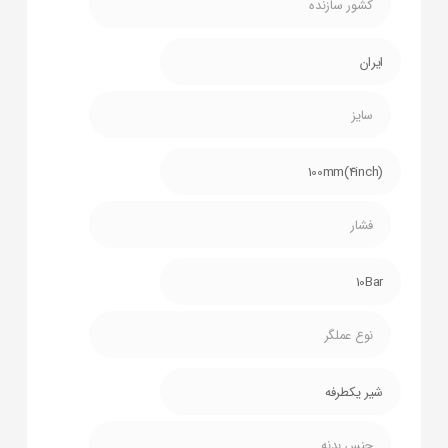
کشور سازنده
ایران
سایز
100mm(4inch)
فشار
10Bar
نوع عملگر
شیر یکطرفه
جنس بدنه