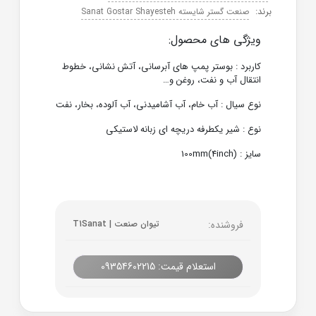
برند:
صنعت گستر شایسته Sanat Gostar Shayesteh
ویژگی های محصول:
کاربرد : بوستر پمپ های آبرسانی، آتش نشانی، خطوط
انتقال آب و نفت، روغن و…
نوع سیال : آب خام، آب آشامیدنی، آب آلوده، بخار، نفت
نوع : شیر یکطرفه دریچه ای زبانه لاستیکی
سایز : 100mm(4inch)
فروشنده:
تیوان صنعت | T1Sanat
استعلام قیمت: 09354602215