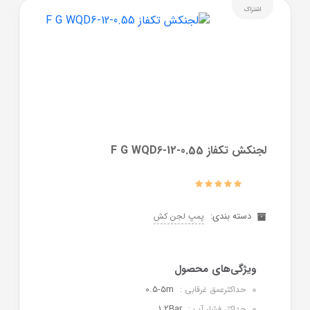
اشتراک
لجنکش تکفاز F G WQD6-12-0.55
دسته بندی:
پمپ لجن کش
0.5-5m
حداکثرعمق غرقابی :
1.2Bar
حداکثر فشار آب :