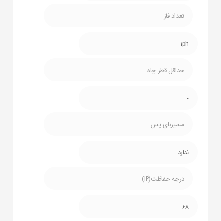
تعداد فاز
1ph
حداقل قطر چاه
-
مسیربای پس
ندارد
درجه حفاظت(IP)
68