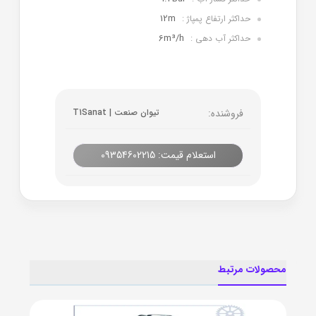
12m
حداکثر ارتفاع پمپاژ :
6m³/h
حداکثر آب دهی :
فروشنده:
تیوان صنعت | T1Sanat
استعلام قیمت: 09354602215
محصولات مرتبط