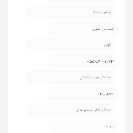
جنس شفت
استنلس استیل
توان
0.55KW_0.73HP
حداکثر سرعت گردش
2900rpm
حداکثر قطر اجسام معلق
2mm