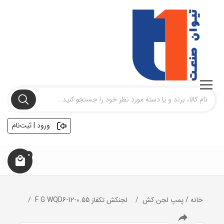
ورود | ثبت‌نام
0
خانه
/
پمپ لجن کش
لجنکش تکفاز F G WQD6-12-0.55