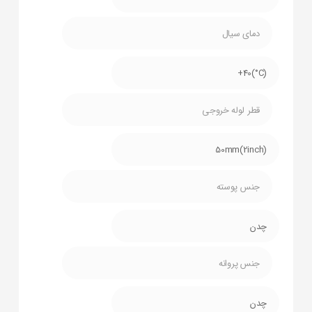
دمای سیال
(C°)40+
قطر لوله خروجی
50mm(2inch)
جنس پوسته
چدن
جنس پروانه
چدن