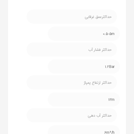
حداکثرعمق غرقابی
0.5-5m
حداکثر فشار آب
1.2Bar
حداکثر ارتفاع پمپاژ
12m
حداکثر آب دهی
6m³/h