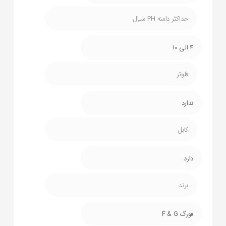
حداکثر دامنه PH سیال
4 الی 10
فلوتر
ندارد
کابل
دارد
برند
فورگ F & G