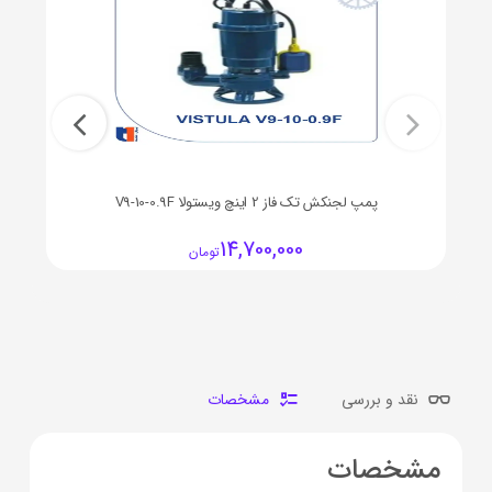
پمپ لجنکش تک فاز 2 اینچ ویستولا V9-10-0.9F
14,700,000
تومان
نقد و بررسی
مشخصات
مشخصات