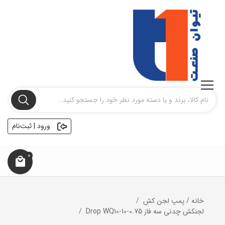
ورود | ثبت‌نام
0
خانه
/
پمپ لجن کش
لجنکش چدنی سه فاز Drop WQ10-10-0.75