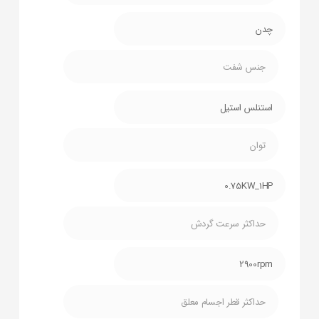
چدن
جنس شفت
استنلس استیل
توان
0.75KW_1HP
حداکثر سرعت گردش
2900rpm
حداکثر قطر اجسام معلق