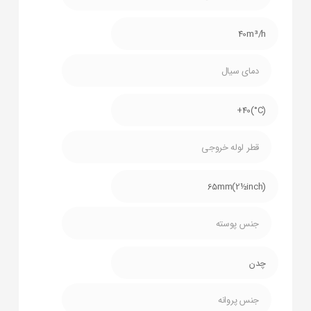
40m³/h
دمای سیال
(C°)40+
قطر لوله خروجی
65mm(2½inch)
جنس پوسته
چدن
جنس پروانه