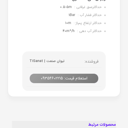
0.5-5m
حداکثرعمق غرقابی :
1Bar
حداکثر فشار آب :
10m
حداکثر ارتفاع پمپاژ :
40m³/h
حداکثر آب دهی :
فروشنده:
تیوان صنعت | T1Sanat
استعلام قیمت: 09354602215
محصولات مرتبط