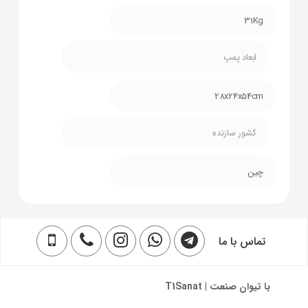
31Kg
ابعاد پمپ
28x24x54cm
کشور سازنده
چین
تماس با ما
با تیوان صنعت | T1Sanat