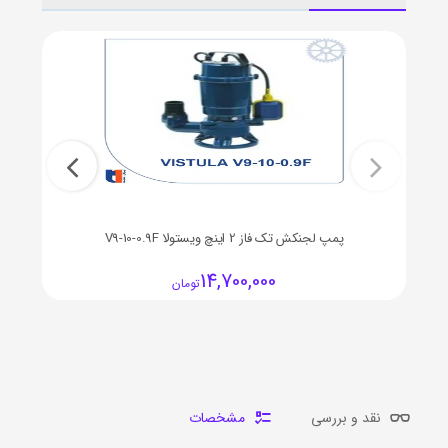
پمپ لجنکش تک فاز 2 اینچ ویستولا V9-10-0.9F
14,700,000
تومان
نقد و بررسی
مشخصات