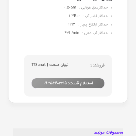
0.5-5m
حداکثرعمق غرقابی :
1.3Bar
حداکثر فشار آب :
13m
حداکثر ارتفاع پمپاژ :
43L/min
حداکثر آب دهی :
فروشنده:
تیوان صنعت | T1Sanat
استعلام قیمت: 09354602215
محصولات مرتبط