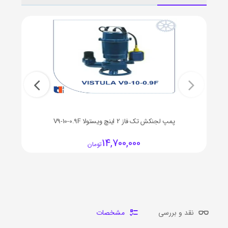
پمپ لجنکش تک فاز 2 اینچ ویستولا V9-10-0.9F
14,700,000
تومان
نقد و بررسی
مشخصات