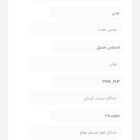
چدن
جنس شفت
استنلس استیل
توان
3KW_4HP
حداکثر سرعت گردش
2900rpm
حداکثر قطر اجسام معلق