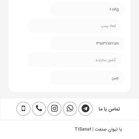
68Kg
ابعاد پمپ
39x32x72cm
کشور سازنده
چین
تماس با ما
با تیوان صنعت | T1Sanat