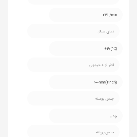
43L/min
دمای سیال
(C°)40+
قطر لوله خروجی
100mm(4inch)
جنس پوسته
چدن
جنس پروانه