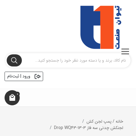
ورود | ثبت‌نام
0
خانه
/
پمپ لجن کش
لجنکش چدنی سه فاز Drop WQ43-13-3