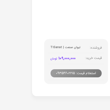
فروشنده:
تیوان صنعت | T1Sanat
قیمت خرید:
109,000,000
تومان
استعلام قیمت: 09354602215