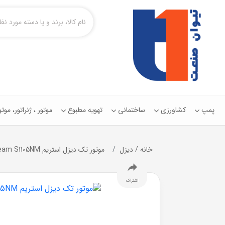
پمپ
کشاورزی
ساختمانی
تهویه مطبوع
موتور ، ژنراتور، مو
خانه
/
دیزل
موتور تک ديزل استریم Stream S1105NM
اشتراک