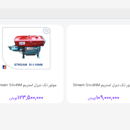
 تک ديزل استریم Stream S1105NM
موتور تک ديزل استریم Stream S1110NM
123,500,000
109,000,000
تومان
تومان