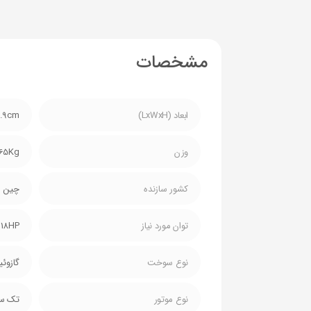
مشخصات
ابعاد (LxWxH)
9.9cm
وزن
165Kg
کشور سازنده
چین
توان مورد نیاز
18HP
نوع سوخت
گازوئی
نوع موتور
تک سی