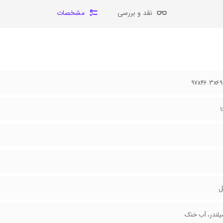
نقد و بررسی
مشخصات
97x46.3x6
ل
لندر، آب خنک