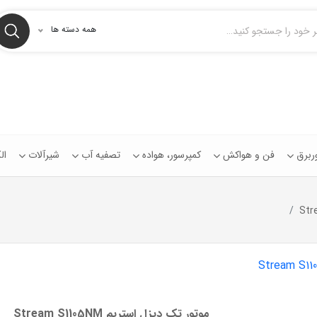
همه دسته ها
توربرق
فن و هواکش
کمپرسور، هواده
تصفیه آب
شیرآلات
ال
موتور تک ديزل استریم Stream S1105NM