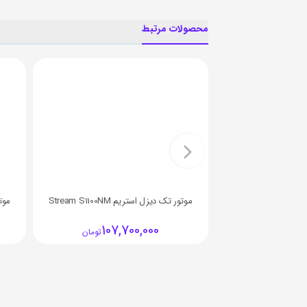
محصولات مرتبط
موتور تک ديزل استریم Stream S1100NM
موتور
107,700,000
تومان