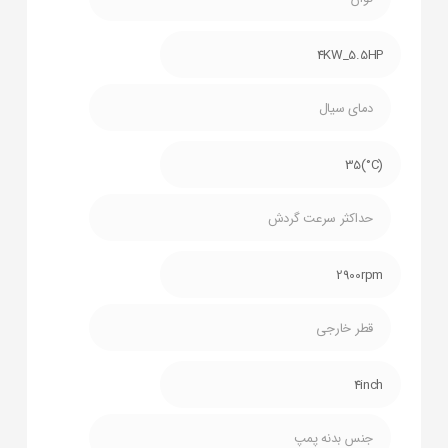
4KW_5.5HP
دمای سیال
(C°)35
حداکثر سرعت گردش
2900rpm
قطر خارجی
4inch
جنس بدنه پمپ