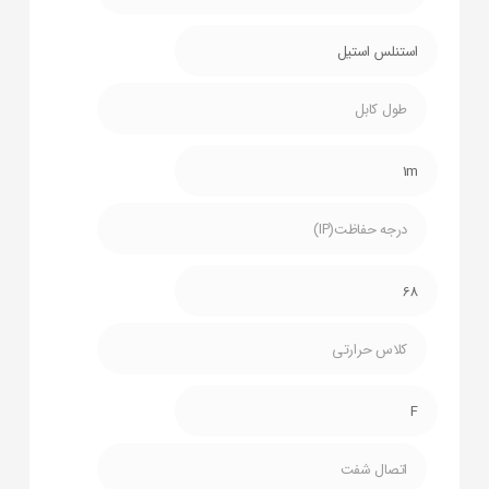
استنلس استیل
طول کابل
1m
درجه حفاظت(IP)
68
کلاس حرارتی
F
اتصال شفت