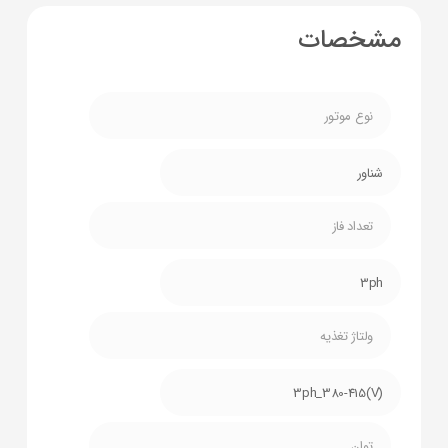
مشخصات
نوع موتور
شناور
تعداد فاز
3ph
ولتاژ تغذیه
(V)3ph_380-415
توان