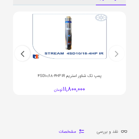
پمپ تک شناور استريم 4SD10/18-4HP IR
11,800,000
تومان
نقد و بررسی
مشخصات