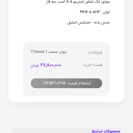
موتور تک شناور استريم 5.5 اسب سه فاز
توان : 4KW-5.5HP
جنس بدنه : استنلس استیل
فروشنده:
تیوان صنعت | T1Sanat
قیمت خرید:
27,800,000
تومان
استعلام قیمت: 09354602215
محصولات مرتبط