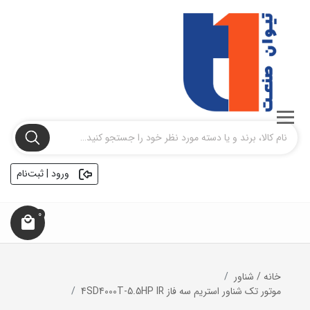
ورود | ثبت‌نام
0
خانه
/
شناور
موتور تک شناور استريم سه فاز 4SD4000T-5.5HP IR