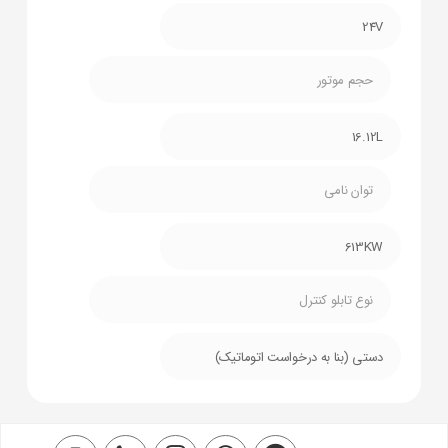
24V
حجم موتور
16.12L
توان نامی
613KW
نوع تابلو کنترل
دستی (بنا به درخواست اتوماتیک)