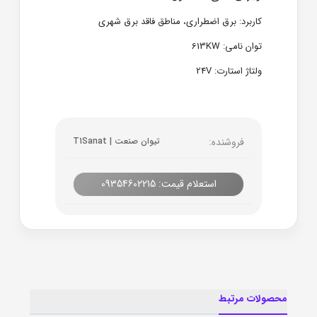
کاربرد: برق اضطراری، مناطق فاقد برق شهری
توان نامی: 613KW
ولتاژ استارت: 24V
فروشنده:
تیوان صنعت | T1Sanat
استعلام قیمت: 09354602215
محصولات مرتبط