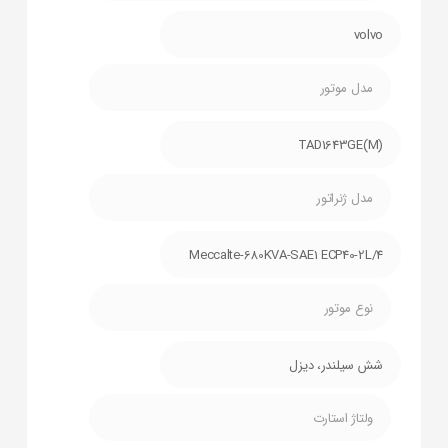
volvo
مدل موتور
TAD1643GE(M)
مدل ژنراتور
Meccalte-680KVA-SAE1 ECP40-2L/4
نوع موتور
شش سیلندر، دیزل
ولتاژ استارت