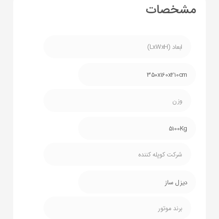
مشخصات
ابعاد (LxWxH)
350x160x210cm
وزن
5100Kg
شرکت کوپله کننده
دیزل ساز
برند موتور