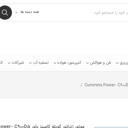
همه دسته ها
توربرق
فن و هواکش
کمپرسور، هواده
تصفیه آب
شیرآلات
ال
موتور ژنراتور کوپله کامینز پاور Cummins Power- C900D5