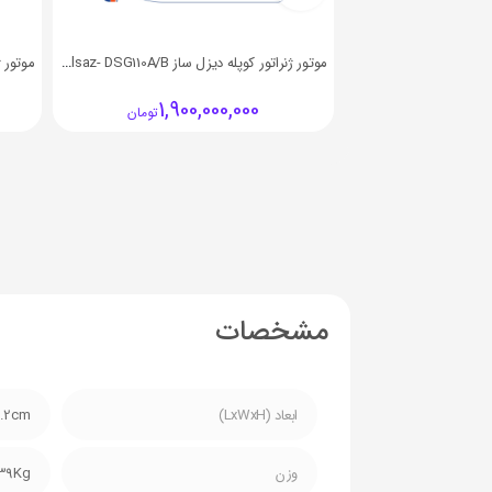
موتور ژنراتور کوپله دیزل ساز Dieselsaz- DSG110A/B
1,900,000,000
تومان
مشخصات
ابعاد (LxWxH)
5.2cm
وزن
39Kg