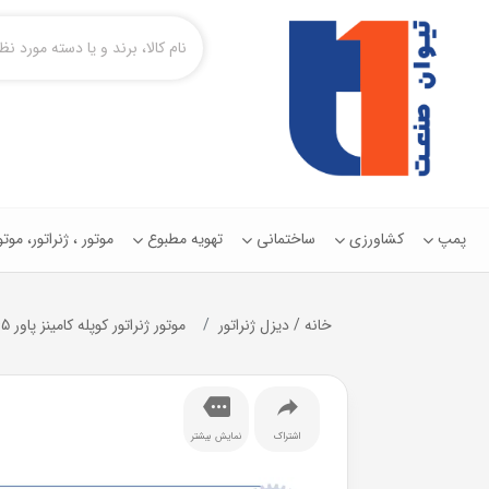
پمپ
کشاورزی
ساختمانی
تهویه مطبوع
موتور ، ژنراتور، مو
خانه
/
دیزل ژنراتور
موتور ژنراتور کوپله کامینز پاور Cummins Power- C900D5
اشتراک
نمایش بیشتر