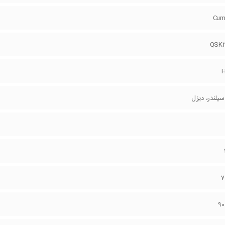
Cum
QSK
H
لندر، دیزل
7
9