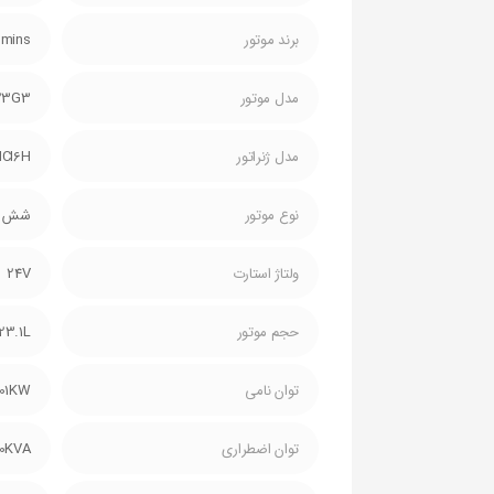
برند موتور
mins
مدل موتور
23G3
مدل ژنراتور
CI6H
نوع موتور
شش سی
ولتاژ استارت
24V
حجم موتور
23.1L
توان نامی
01KW
توان اضطراری
00KVA