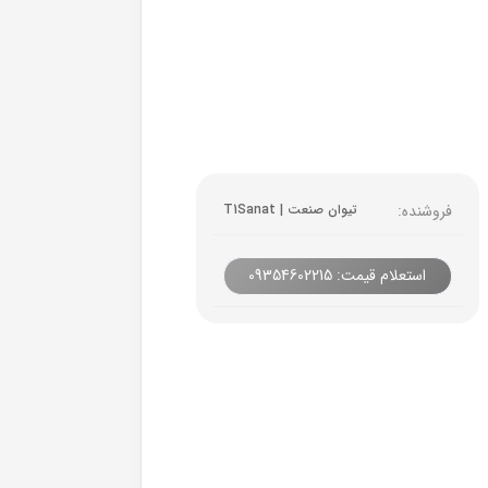
فروشنده:
تیوان صنعت | T1Sanat
استعلام قیمت: 09354602215