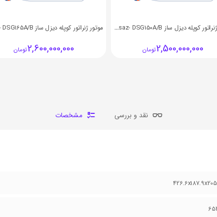
موتور ژنراتور کوپله دیزل ساز Dieselsaz- DSG150A/B
2,600,000,000
2,500,000,000
تومان
تومان
نقد و بررسی
مشخصات
426.6x187.9x20
65