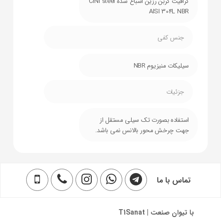
گرافیت کربن رزین اشباع شده CrNi steel
AISI 304L NBR
جنس کفی
سیلیکات منیزیوم NBR
جزئیات
استفاده بصورت تک سیلی مستقل از
جهت چرخش محور بالانس نمی باشد.
تماس با ما
با تیوان صنعت | T1Sanat