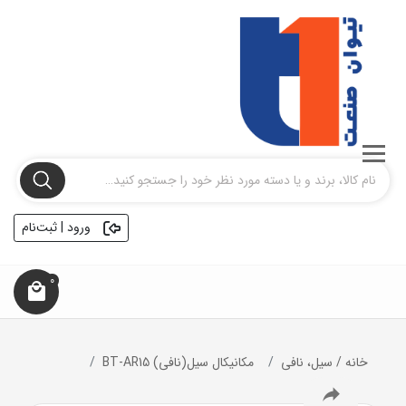
ورود | ثبت‌نام
0
خانه
/
سیل، نافی
مکانیکال سیل(نافی) BT-AR15