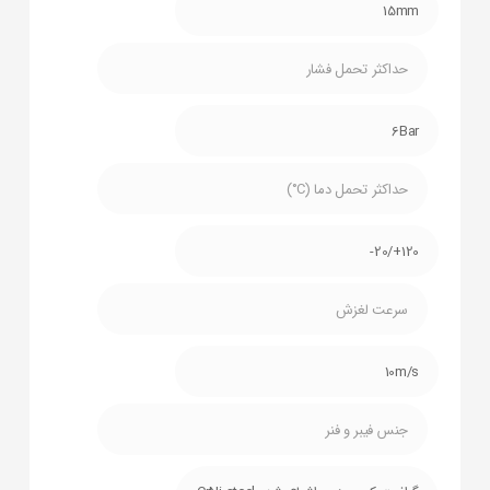
15mm
حداکثر تحمل فشار
6Bar
حداکثر تحمل دما (C°)
120+/20-
سرعت لغزش
10m/s
جنس فیبر و فنر