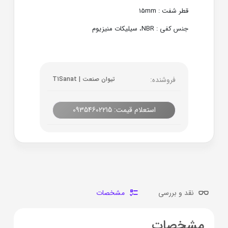
قطر شفت : 15mm
جنس کفی : NBR، سیلیکات منیزیوم
فروشنده:
تیوان صنعت | T1Sanat
استعلام قیمت: 09354602215
نقد و بررسی
مشخصات
مشخصات