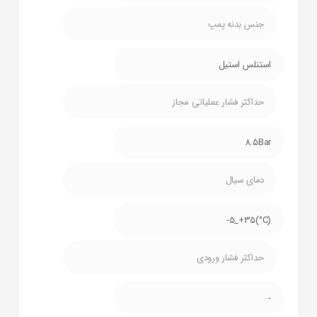
جنس بدنه پمپ
استنلس استیل
حداکثر فشار عملیاتی مجاز
8.5Bar
دمای سیال
(C°)5_+35-
حداکثر فشار ورودی
-