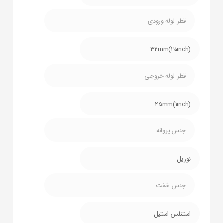
قطر لوله ورودی
32mm(1¼inch)
قطر لوله خروجی
25mm(1inch)
جنس پروانه
نوریل
جنس شفت
استنلس استیل