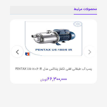
محصولات مرتبط
پمپ آب طبقاتی افقی تکفاز پنتاکس مدل PENTAX U5-180/6 IR
پمپ
66,300,000
تومان