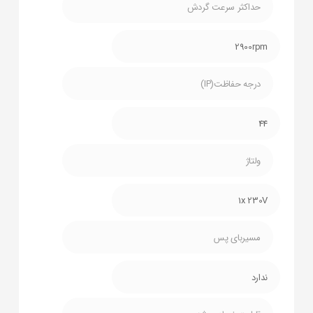
حداکثر سرعت گردش
2900rpm
درجه حفاظت(IP)
44
ولتاژ
1x 230V
مسیربای پس
ندارد