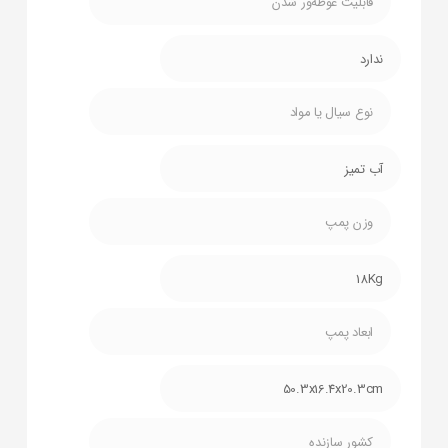
قابلیت غوطه‌ور شدن
ندارد
نوع سیال یا مواد
آب تمیز
وزن پمپ
18Kg
ابعاد پمپ
50.3x16.4x20.3cm
کشور سازنده