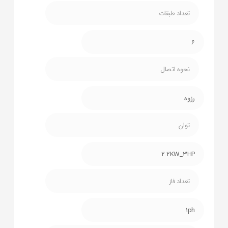
تعداد طبقات
6
نحوه اتصال
رزوه
توان
2.2KW_3HP
تعداد فاز
1ph