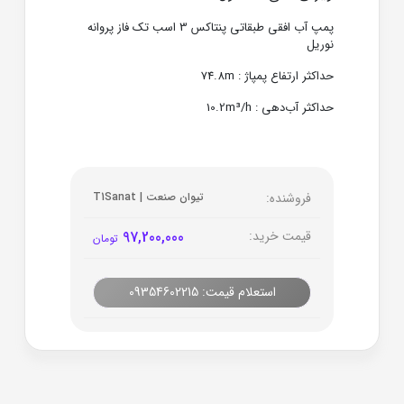
پمپ آب افقی طبقاتی پنتاکس 3 اسب تک فاز پروانه
نوریل
حداکثر ارتفاع پمپاژ : 74.8m
حداکثر آب‌دهی : 10.2m³/h
فروشنده:
تیوان صنعت | T1Sanat
قیمت خرید:
97,200,000
تومان
استعلام قیمت: 09354602215