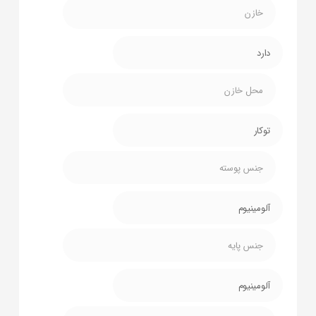
خازن
دارد
محل خازن
توکار
جنس پوسته
آلومینیوم
جنس پایه
آلومینیوم