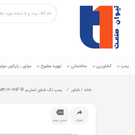
پمپ
کشاورزی
ساختمانی
تهویه مطبوع
موتور ، ژنراتور، مو
خانه
/
شناور
پمپ تک شناور استريم 4SDM4/16-2HP IR
اشتراک
نمایش بیشتر