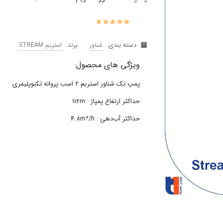
دسته بندی:
برند:
شناور
استریم STREAM
ویژگی های محصول:
پمپ تک شناور استريم 2 اسب پروانه تکنوپلیمری
حداکثر ارتفاع پمپاژ : 116m
حداکثر آب‌دهی : 4.8m³/h