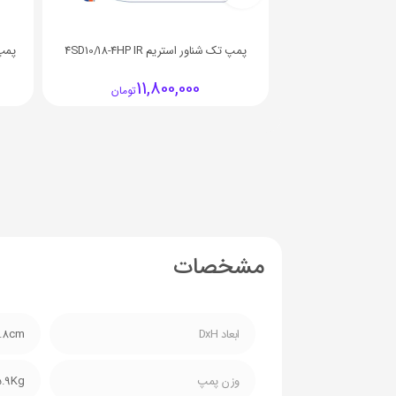
پمپ تک شناور استريم 4SD10/18-4HP IR
پمپ تک
11,800,000
تومان
مشخصات
ابعاد DxH
8.8cm
وزن پمپ
5.9Kg