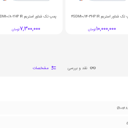
 شناور استريم 4SDM10/14-3HP IR
پمپ تک شناور استريم 4SDM10/8-2HP IR
7,300,000
10,000,000
تومان
تومان
نقد و بررسی
مشخصات
Ø10x6