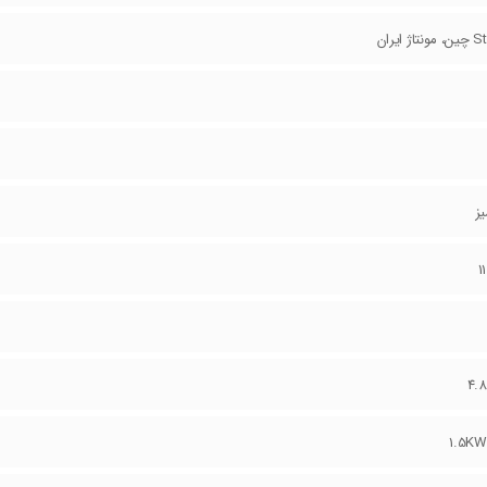
ژ ایران
یز
1
4.
1.5KW