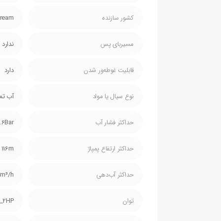
کشور سازنده
Stream چین، مونتا
مسیربای پس
ندارد
قابلیت غوطه‌ور شدن
دارد
نوع سیال یا مواد
آب تم
حداکثر فشار آب
1.6Bar
حداکثر ارتفاع پمپاژ
116m
حداکثر آب‌دهی
8m³/h
توان
_2HP