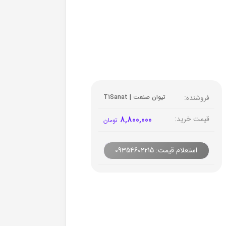
فروشنده:
تیوان صنعت | T1Sanat
قیمت خرید:
8,800,000
تومان
استعلام قیمت: 09354602215