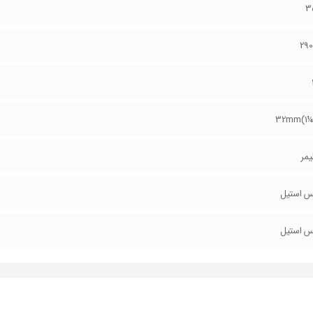
29
32mm(1¼
یمر
س استیل
س استیل