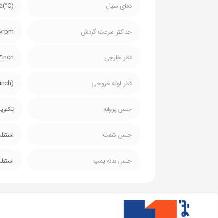
دمای سیال
(C°)35
حداکثر سرعت گردش
00rpm
قطر خارجی
4inch
قطر لوله خروجی
inch)
جنس پروانه
تکنوپل
جنس شفت
استنل
جنس بدنه پمپ
استنل