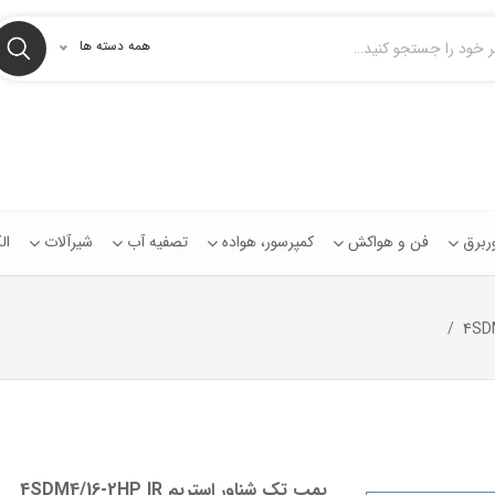
همه دسته ها
توربرق
فن و هواکش
کمپرسور، هواده
تصفیه آب
شیرآلات
ال
پمپ تک شناور استريم 4SDM4/16-2HP IR