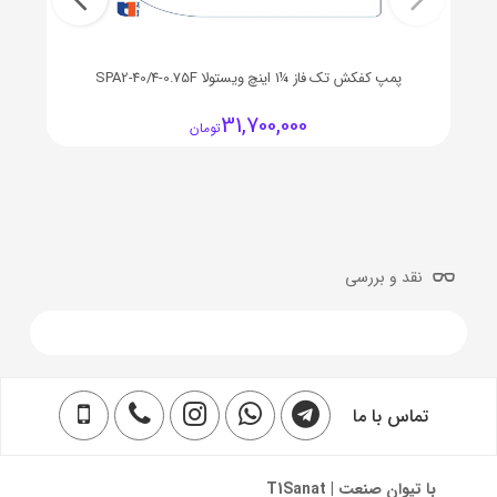
پمپ کفکش تک فاز ¼1 اینچ ویستولا SPA2-40/4-0.75F
31,700,000
تومان
نقد و بررسی
تماس با ما
با تیوان صنعت | T1Sanat