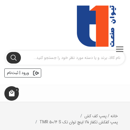
ورود | ثبت‌نام
0
خانه
/
پمپ کف کش
پمپ کفکش تکفاز ¼1 اینچ توان تک TMR 50/4 S