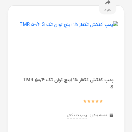
اشتراک
پمپ کفکش تکفاز ¼1 اینچ توان تک TMR 50/4
S
دسته بندی:
پمپ کف کش