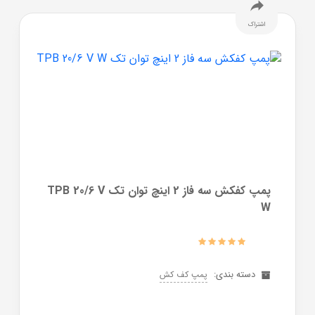
اشتراک
پمپ کفکش سه فاز 2 اینچ توان تک TPB 20/6 V
W
دسته بندی:
پمپ کف کش