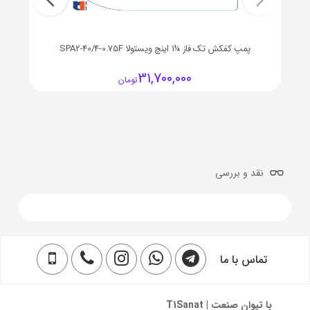
پمپ کفکش تک فاز ¼1 اینچ ویستولا SPA2-40/4-0.75F
31,700,000
تومان
نقد و بررسی
تماس با ما
با تیوان صنعت | T1Sanat