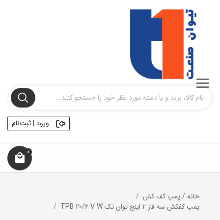
ورود | ثبت‌نام
0
خانه
/
پمپ کف کش
پمپ کفکش سه فاز 2 اینچ توان تک TPB 20/6 V W