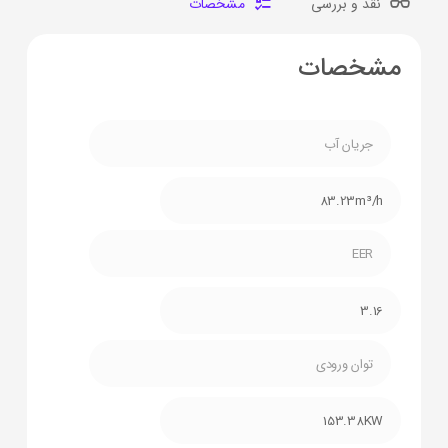
نقد و بررسی
مشخصات
مشخصات
جریان آب
83.23m³/h
EER
3.16
توان ورودی
153.38KW