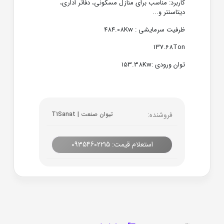
کاربرد: مناسب برای منازل مسکونی، دفاتر اداری،
دیتاسنتر و...
ظرفیت سرمایشی : 484.08Kw
137.68Ton
توان ورودی :153.38Kw
فروشنده:
تیوان صنعت | T1Sanat
استعلام قیمت: 09354602215