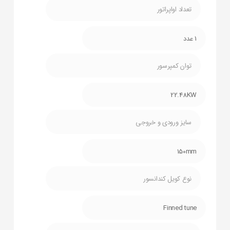
تعداد اواپراتور
1 عدد
توان کمپرسور
22.48KW
سایز ورودی و خروجی
150mm
نوع کویل کندانسور
Finned tune