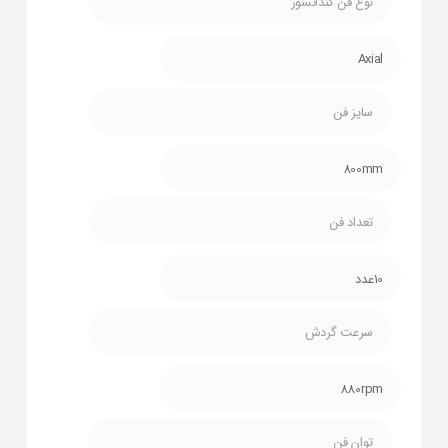
نوع فن کندانسور
Axial
سایز فن
800mm
تعداد فن
10عدد
سرعت گردش
880rpm
توان فن