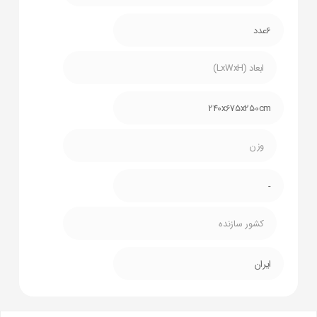
6عدد
ابعاد (LxWxH)
240x675x250cm
وزن
-
کشور سازنده
ایران