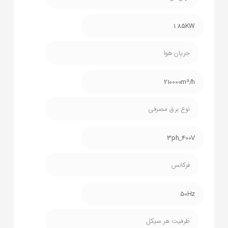
1.85KW
جریان هوا
210000m³/h
نوع برق مصرفی
3ph_400V
فرکانس
50Hz
ظرفیت هر سیکل