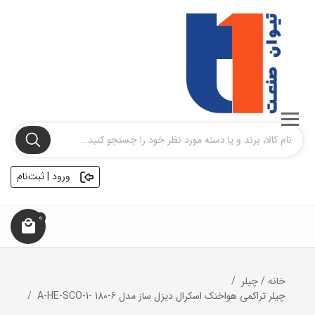
ورود | ثبت‌نام
0
خانه
/
چیلر
چیلر تراکمی هواخنک اسکرال دیزل ساز مدل A-HE-SCO-1- 180-6