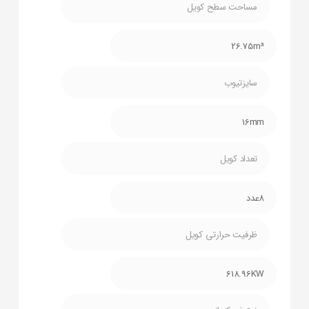
مساحت سطح کویل
26.75m³
سایزتیوب
16mm
تعداد کویل
8عدد
ظرفیت حرارتی کویل
618.96KW