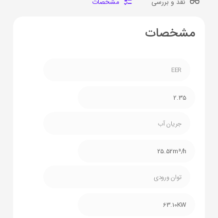
نقد و بررسی
مشخصات
مشخصات
EER
2.35
جریان آب
25.52m³/h
توان ورودی
63.10KW