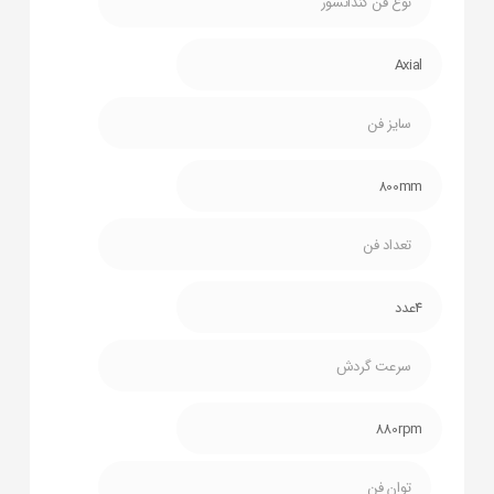
نوع فن کندانسور
Axial
سایز فن
800mm
تعداد فن
4عدد
سرعت گردش
880rpm
توان فن