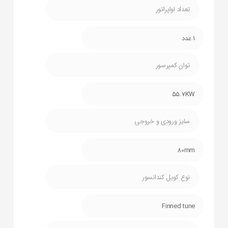
تعداد اواپراتور
1 عدد
توان کمپرسور
55.7KW
سایز ورودی و خروجی
80mm
نوع کویل کندانسور
Finned tune