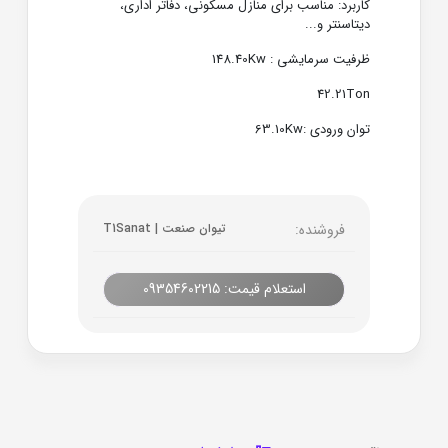
کاربرد: مناسب برای منازل مسکونی، دفاتر اداری،
دیتاسنتر و...
ظرفیت سرمایشی : 148.40Kw
42.21Ton
توان ورودی :63.10Kw
فروشنده:
تیوان صنعت | T1Sanat
استعلام قیمت: 09354602215