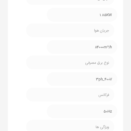
1.85KW
جریان هوا
84000m³/h
نوع برق مصرفی
3ph_400V
فرکانس
50Hz
ویژگی ها