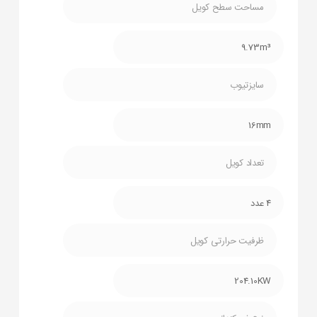
مساحت سطح کویل
9.73m³
سایزتیوب
16mm
تعداد کویل
4 عدد
ظرفیت حرارتی کویل
204.10KW