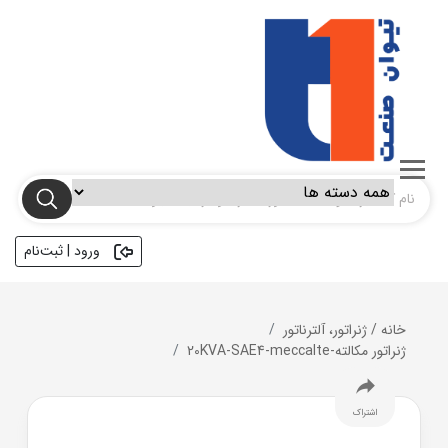
ورود | ثبت‌نام
خانه
/
ژنراتور، آلترناتور
ژنراتور مکالته-20KVA-SAE4-meccalte
اشتراک