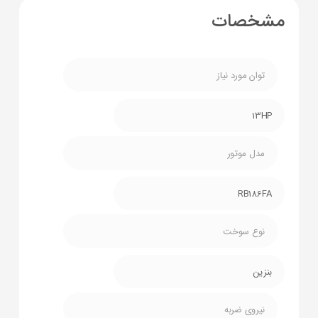
مشخصات
توان مورد نیاز
13HP
مدل موتور
RB186FA
نوع سوخت
بنزین
نیروی ضربه