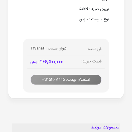
نیروی ضربه : 50kN
نوع سوخت : بنزین
فروشنده:
تیوان صنعت | T1Sanat
قیمت خرید:
266,500,000
تومان
استعلام قیمت: 09354602215
محصولات مرتبط