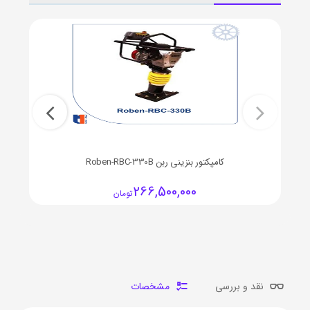
کامپکتور بنزینی ربن Roben-RBC-330B
266,500,000
تومان
نقد و بررسی
مشخصات