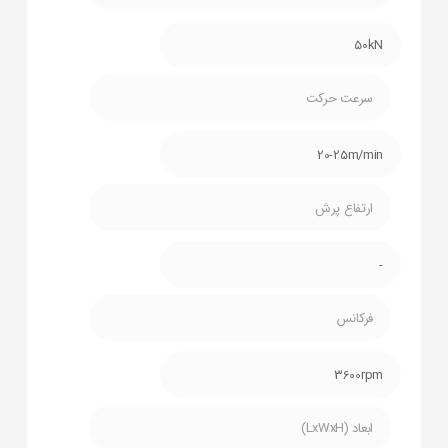
50kN
سرعت حرکت
20-25m/min
ارتفاع پرش
-
فرکانس
3600rpm
ابعاد (LxWxH)