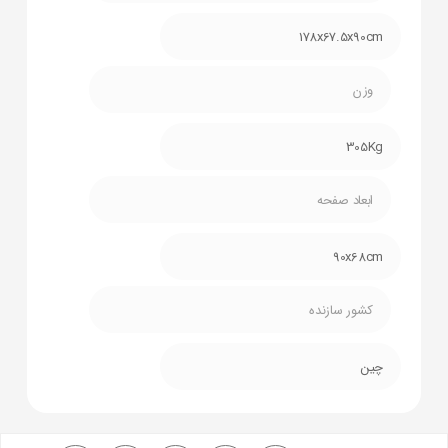
178x67.5x90cm
وزن
305Kg
ابعاد صفحه
90x68cm
کشور سازنده
چین