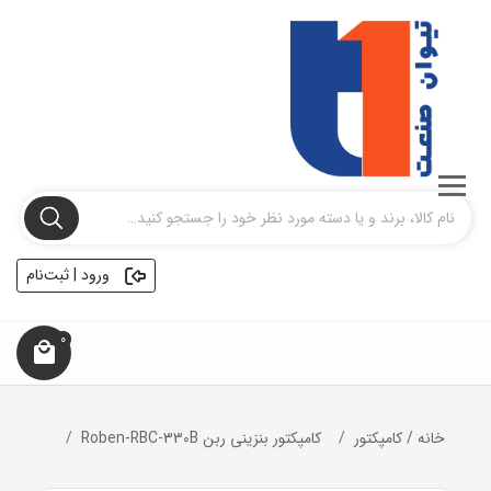
ورود | ثبت‌نام
0
خانه
/
کامپکتور
کامپکتور بنزینی ربن Roben-RBC-330B