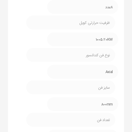
8عدد
ظرفیت حرارتی کویل
1005.20KW
نوع فن کندانسور
Axial
سایز فن
800mm
تعداد فن