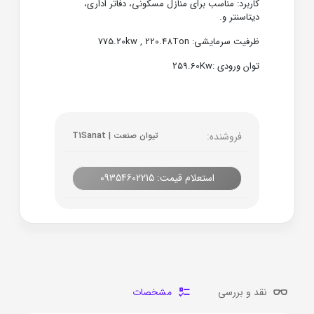
کاربرد: مناسب برای منازل مسکونی، دفاتر اداری،
دیتاسنتر و.
ظرفیت سرمایشی: 775.20kw , 220.48Ton
توان ورودی :259.60Kw
فروشنده:
تیوان صنعت | T1Sanat
استعلام قیمت: 09354602215
نقد و بررسی
مشخصات