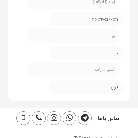
ابعاد (LxWxH)
250x910x260cm
وزن
-
کشور سازنده
ایران
تماس با ما