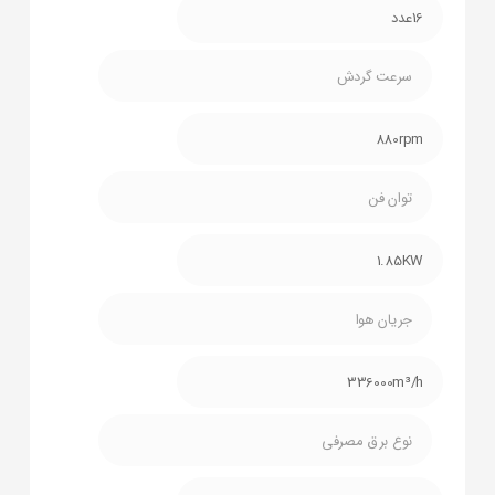
16عدد
سرعت گردش
880rpm
توان فن
1.85KW
جریان هوا
336000m³/h
نوع برق مصرفی