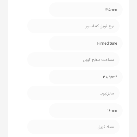
125mm
نوع کویل کندانسور
Finned tune
مساحت سطح کویل
38.91m³
سایزتیوب
16mm
تعداد کویل