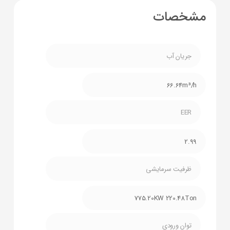
مشخصات
جریان آب
66.64m³/h
EER
2.99
ظرفیت سرمایشی
775.20KW 220.48Ton
توان ورودی